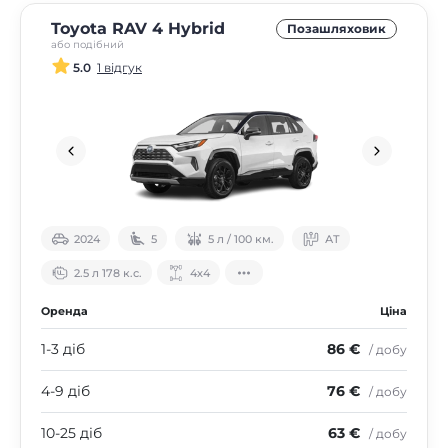
Toyota RAV 4 Hybrid
Позашляховик
або подібний
5.0
1 відгук
2024
5
5 л / 100 км.
АТ
2.5 л 178 к.с.
4х4
Оренда
Ціна
1-3 діб
86 €
/ добу
4-9 діб
76 €
/ добу
10-25 діб
63 €
/ добу