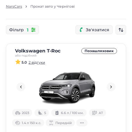
NarsCars
Прокат авто у Чернігові
1
Фільтр
Зв'язатися
Volkswagen T-Roc
Позашляховик
або подібний
5.0
2 відгуки
2023
5
6.6 л / 100 км.
АТ
1.4 л 150 к.с.
Передній