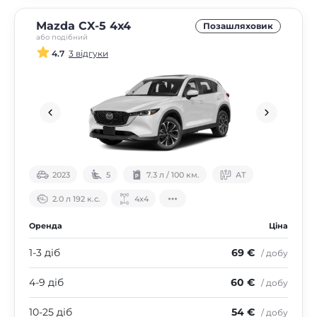
Mazda CX-5 4х4
Позашляховик
або подібний
4.7
3 відгуки
2023
5
7.3 л / 100 км.
АТ
2.0 л 192 к.с.
4х4
Оренда
Ціна
1-3 діб
69 €
/ добу
4-9 діб
60 €
/ добу
10-25 діб
54 €
/ добу