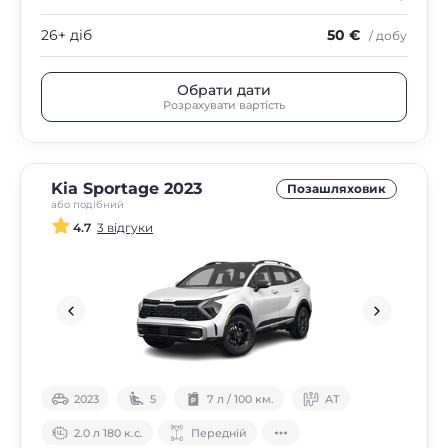
26+ діб
50 €
/ добу
Обрати дати
Розрахувати вартість
Kia Sportage 2023
Позашляховик
або подібний
4.7
3 відгуки
2023
5
7 л / 100 км.
АТ
2.0 л 180 к.с.
Передній