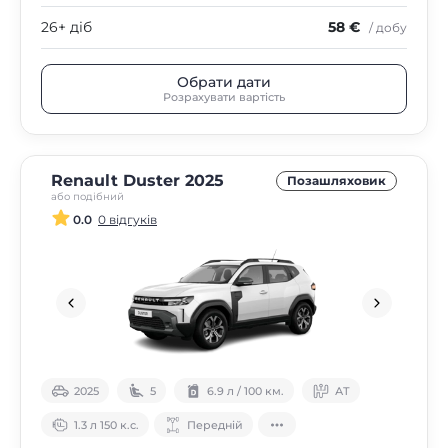
26+ діб
58 €
/ добу
Обрати дати
Розрахувати вартість
Renault Duster 2025
Позашляховик
або подібний
0.0
0 відгуків
2025
5
6.9 л / 100 км.
АТ
1.3 л 150 к.с.
Передній