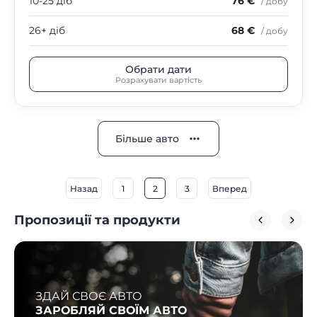
10-25 діб
76 €
/ добу
26+ діб
68 €
/ добу
Обрати дати
Розрахувати вартість
Більше авто
Назад
1
2
3
Вперед
Пропозиції та продукти
ЗДАЙ СВОЄ АВТО
ЗАРОБЛЯЙ СВОЇМ АВТО