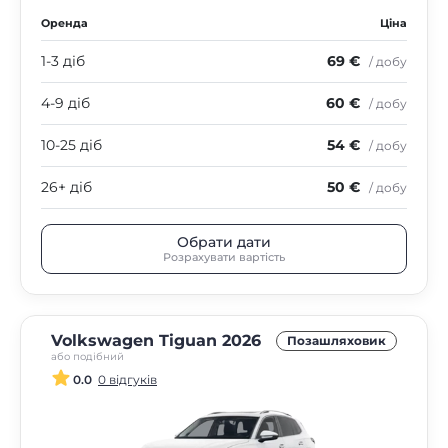
Оренда
Ціна
1-3 діб
69 €
/ добу
4-9 діб
60 €
/ добу
10-25 діб
54 €
/ добу
26+ діб
50 €
/ добу
Обрати дати
Розрахувати вартість
Volkswagen Tiguan 2026
Позашляховик
або подібний
0.0
0 відгуків