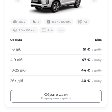
2024
5
8.2 л / 100 км.
АТ
2.0 л 150 к.с.
4х4
Оренда
Ціна
1-3 діб
51 €
/ добу
4-9 діб
47 €
/ добу
10-25 діб
44 €
/ добу
26+ діб
40 €
/ добу
Обрати дати
Розрахувати вартість