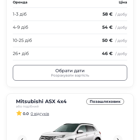
Оренда
Ціна
1-3 діб
58 €
/ добу
4-9 діб
54 €
/ добу
10-25 діб
50 €
/ добу
26+ діб
46 €
/ добу
Обрати дати
Розрахувати вартість
Mitsubishi ASX 4x4
Позашляховик
або подібний
0.0
0 відгуків