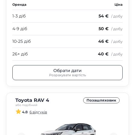
Оренда
Ціна
1-3 діб
54 €
/ добу
4-9 діб
50 €
/ добу
10-25 діб
46 €
/ добу
26+ діб
40 €
/ добу
Обрати дати
Розрахувати вартість
Toyota RAV 4
Позашляховик
або подібний
4.8
6 відгуків