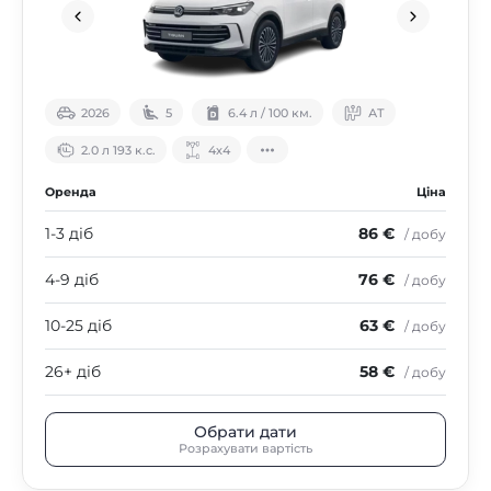
2026
5
6.4 л / 100 км.
АТ
2.0 л 193 к.с.
4х4
Оренда
Ціна
1-3 діб
86 €
/ добу
4-9 діб
76 €
/ добу
10-25 діб
63 €
/ добу
26+ діб
58 €
/ добу
Обрати дати
Розрахувати вартість