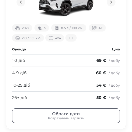
2022
5
8.5 л / 100 км.
АТ
2.0 л 151 к.с.
4х4
Оренда
Ціна
1-3 діб
69 €
/ добу
4-9 діб
60 €
/ добу
10-25 діб
54 €
/ добу
26+ діб
50 €
/ добу
Обрати дати
Розрахувати вартість