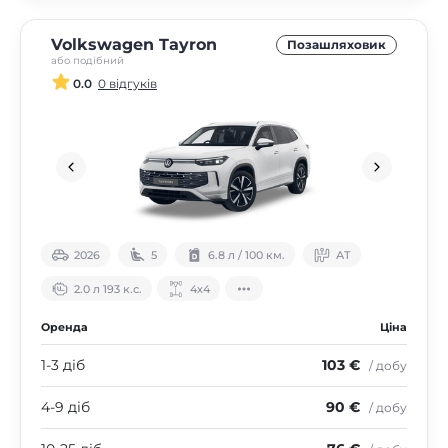
Volkswagen Tayron
Позашляховик
або подібний
0.0
0 відгуків
2026
5
6.8 л / 100 км.
АТ
2.0 л 193 к.с.
4х4
Оренда
Ціна
1-3 діб
103 €
/ добу
4-9 діб
90 €
/ добу