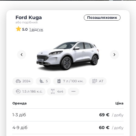
Ford Kuga
Позашляховик
або подібний
5.0
1 відгук
2024
5
7 л / 100 км.
АТ
1.5 л 186 к.с.
4х4
Оренда
Ціна
1-3 діб
69 €
/ добу
4-9 діб
60 €
/ добу