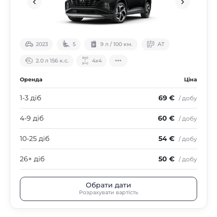
2023
5
9 л / 100 км.
АТ
2.0 л 156 к.с.
4х4
Оренда
Ціна
1-3 діб
69 €
/ добу
4-9 діб
60 €
/ добу
10-25 діб
54 €
/ добу
26+ діб
50 €
/ добу
Обрати дати
Розрахувати вартість