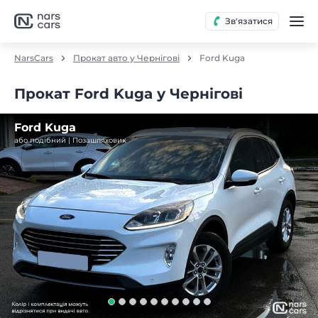
Зв'язатися
NarsCars
Прокат авто у Чернігові
Ford Kuga
Прокат Ford Kuga у Чернігові
Ford Kuga
або подібний | Позашляховик