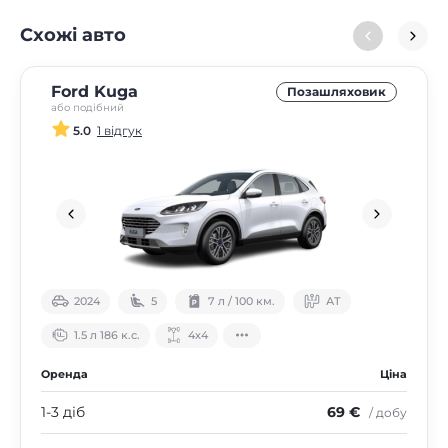
Схожі авто
Ford Kuga
Позашляховик
або подібний
5.0
1 відгук
2024
5
7 л / 100 км.
АТ
1.5 л 186 к.с.
4х4
Оренда
Ціна
1-3 діб
69 €
/ добу