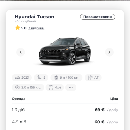
Hyundai Tucson
Позашляховик
або подібний
5.0
3 відгуки
2023
5
9 л / 100 км.
АТ
2.0 л 156 к.с.
4х4
Оренда
Ціна
1-3 діб
69 €
/ добу
4-9 діб
60 €
/ добу