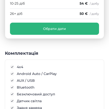
10-25 діб
54 €
/ добу
26+ діб
50 €
/ добу
Обрати дати
Комплектація
4x4
Android Auto / CarPlay
AUX / USB
Bluetooth
Безключовий доступ
Датчик світла
Задня камера