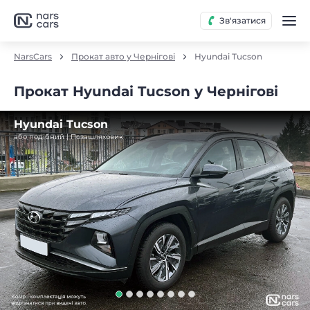
Зв'язатися
NarsCars
Прокат авто у Чернігові
Hyundai Tucson
Прокат Hyundai Tucson у Чернігові
Hyundai Tucson
або подібний | Позашляховик