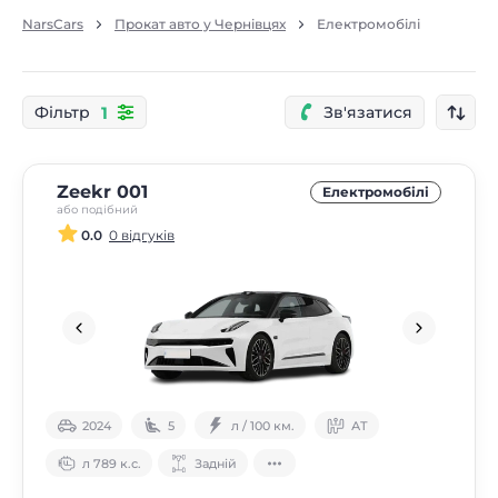
NarsCars
Прокат авто у Чернівцях
Електромобілі
1
Фільтр
Зв'язатися
Zeekr 001
Електромобілі
або подібний
0.0
0 відгуків
2024
5
л / 100 км.
АТ
л 789 к.с.
Задній