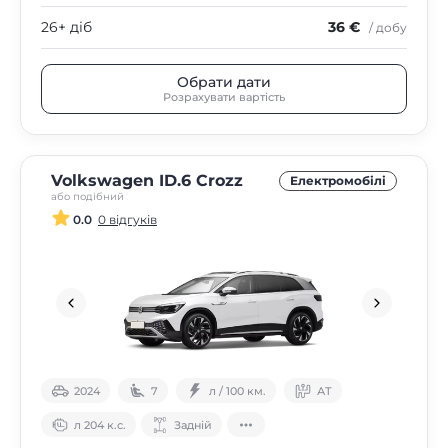
26+ діб
36 €
/ добу
Обрати дати
Розрахувати вартість
Volkswagen ID.6 Crozz
Електромобілі
або подібний
0.0
0 відгуків
2024
7
л / 100 км.
АТ
л 204 к.с.
Задній