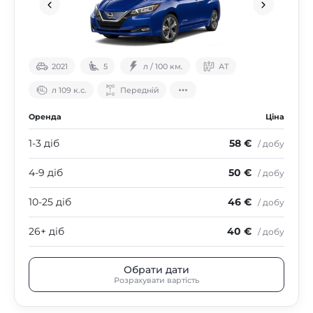
2021
5
л / 100 км.
АТ
л 109 к.с.
Передній
Оренда
Ціна
1-3 діб
58 €
/ добу
4-9 діб
50 €
/ добу
10-25 діб
46 €
/ добу
26+ діб
40 €
/ добу
Обрати дати
Розрахувати вартість