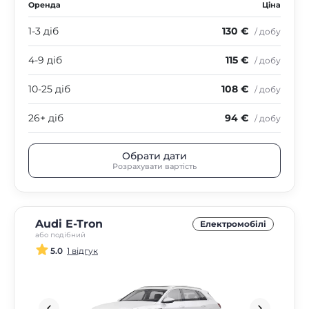
Оренда
Ціна
1-3 діб
130 €
/ добу
4-9 діб
115 €
/ добу
10-25 діб
108 €
/ добу
26+ діб
94 €
/ добу
Обрати дати
Розрахувати вартість
Audi E-Tron
Електромобілі
або подібний
5.0
1 відгук