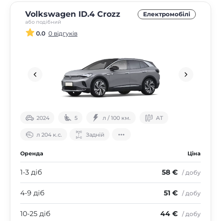
Volkswagen ID.4 Crozz
Електромобілі
або подібний
0.0
0 відгуків
2024
5
л / 100 км.
АТ
л 204 к.с.
Задній
Оренда
Ціна
1-3 діб
58 €
/ добу
4-9 діб
51 €
/ добу
10-25 діб
44 €
/ добу