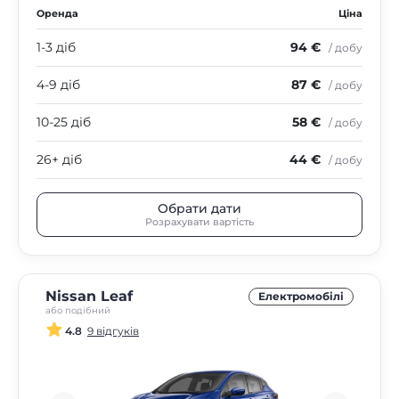
Оренда
Ціна
1-3 діб
94 €
/ добу
4-9 діб
87 €
/ добу
10-25 діб
58 €
/ добу
26+ діб
44 €
/ добу
Обрати дати
Розрахувати вартість
Nissan Leaf
Електромобілі
або подібний
4.8
9 відгуків