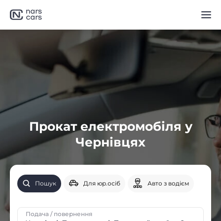
Прокат електромобіля у
Чернівцях
Пошук
Для юр.осіб
Авто з водієм
Подача / повернення