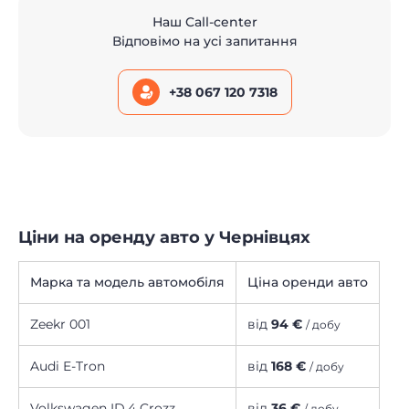
Наш Call-center
Відповімо на усі запитання
+38 067 120 7318
Ціни на оренду авто у Чернівцях
Марка та модель автомобіля
Ціна оренди авто
Zeekr 001
від
94 €
/ добу
Audi E-Tron
від
168 €
/ добу
Volkswagen ID.4 Crozz
від
36 €
/ добу