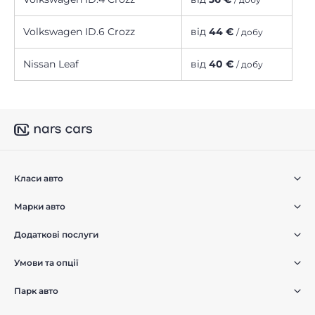
Volkswagen ID.6 Crozz
від
44 €
/ добу
Nissan Leaf
від
40 €
/ добу
Класи авто
Марки авто
Додаткові послуги
Умови та опції
Парк авто