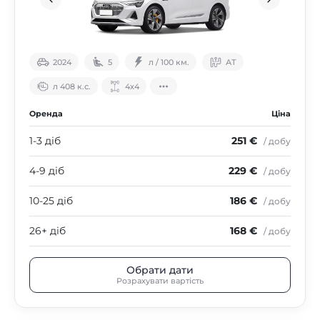
2024
5
л / 100 км.
АТ
л 408 к.с.
4х4
Оренда
Ціна
1-3 діб
251 €
/ добу
4-9 діб
229 €
/ добу
10-25 діб
186 €
/ добу
26+ діб
168 €
/ добу
Обрати дати
Розрахувати вартість