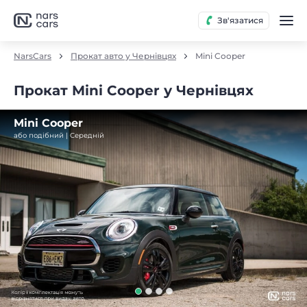
Зв'язатися
NarsCars
Прокат авто у Чернівцях
Mini Cooper
Прокат Mini Cooper у Чернівцях
Mini Cooper
або подібний | Середнiй