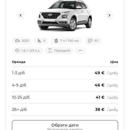
2023
5
7 л / 100 км.
АТ
1.6 л 123 к.с.
Передній
Оренда
Ціна
1-3 діб
49 €
/ добу
4-9 діб
46 €
/ добу
10-25 діб
41 €
/ добу
26+ діб
38 €
/ добу
Обрати дати
Розрахувати вартість