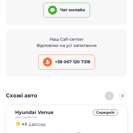
Чат онлайн
Наш Call-center
Відповімо на усі запитання
+38 067 120 7318
Схожі авто
Hyundai Venue
Середнiй
або подібний
4.5
2 відгуки