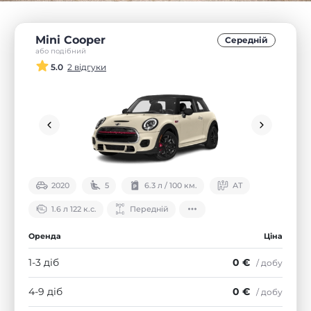
Mini Cooper
Середнiй
або подібний
5.0
2 відгуки
2020
5
6.3 л / 100 км.
АТ
1.6 л 122 к.с.
Передній
Оренда
Ціна
1-3 діб
0 €
/ добу
4-9 діб
0 €
/ добу