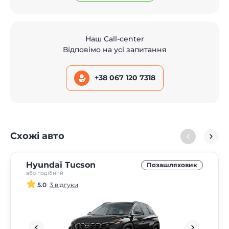
Наш Call-center
Відповімо на усі запитання
+38 067 120 7318
Схожі авто
Hyundai Tucson
Позашляховик
або подібний
5.0
3 відгуки