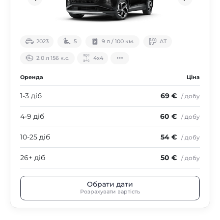
2023
5
9 л / 100 км.
АТ
2.0 л 156 к.с.
4х4
Оренда
Ціна
1-3 діб
69 €
/ добу
4-9 діб
60 €
/ добу
10-25 діб
54 €
/ добу
26+ діб
50 €
/ добу
Обрати дати
Розрахувати вартість