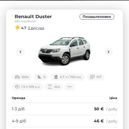
Renault Duster
Позашляховик
або подібний
4.7
3 відгуки
2024
5
5.7 л / 100 км.
МТ
1.5 л 109 к.с.
4х4
Оренда
Ціна
1-3 діб
50 €
/ добу
4-9 діб
46 €
/ добу