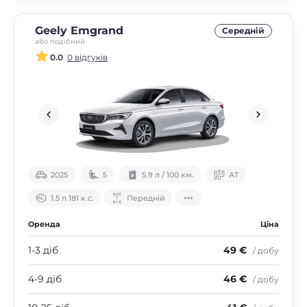
Geely Emgrand
Середнiй
або подібний
0.0
0 відгуків
2025
5
5.9 л / 100 км.
АТ
1.5 л 181 к.с.
Передній
Оренда
Ціна
1-3 діб
49 €
/ добу
4-9 діб
46 €
/ добу