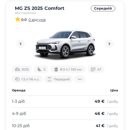
MG ZS 2025 Comfort
Середнiй
або подібний
0.0
0 відгуків
2025
5
8.0 л / 100 км.
АТ
1.5 л 116 к.с.
Передній
Оренда
Ціна
1-3 діб
49 €
/ добу
4-9 діб
46 €
/ добу
10-25 діб
41 €
/ добу