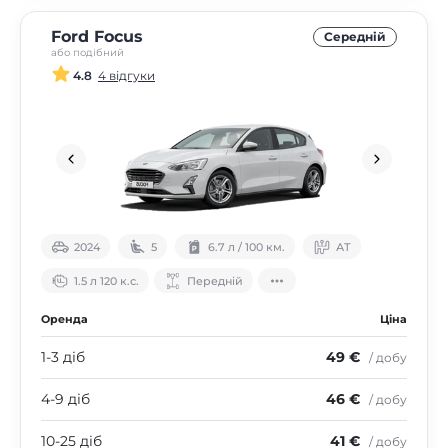
Ford Focus
Середнiй
або подібний
4.8
4 відгуки
2024
5
6.7 л / 100 км.
АТ
1.5 л 120 к.с.
Передній
Оренда
Ціна
1-3 діб
49 €
/ добу
4-9 діб
46 €
/ добу
10-25 діб
41 €
/ добу