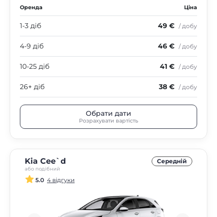
Оренда
Ціна
1-3 діб
49 €
/ добу
4-9 діб
46 €
/ добу
10-25 діб
41 €
/ добу
26+ діб
38 €
/ добу
Обрати дати
Розрахувати вартість
Kia Cee`d
Середнiй
або подібний
5.0
4 відгуки