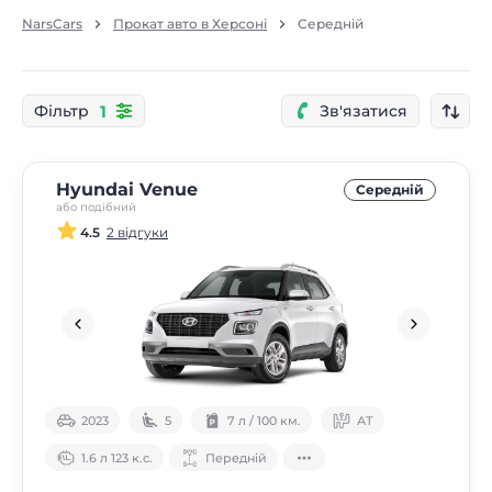
NarsCars
Прокат авто в Херсоні
Середнiй
1
Фільтр
Зв'язатися
Hyundai Venue
Середнiй
або подібний
4.5
2 відгуки
2023
5
7 л / 100 км.
АТ
1.6 л 123 к.с.
Передній