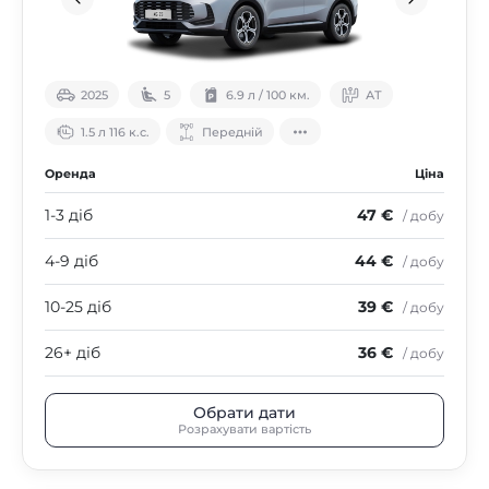
2025
5
6.9 л / 100 км.
АТ
1.5 л 116 к.с.
Передній
Оренда
Ціна
1-3 діб
47 €
/ добу
4-9 діб
44 €
/ добу
10-25 діб
39 €
/ добу
26+ діб
36 €
/ добу
Обрати дати
Розрахувати вартість