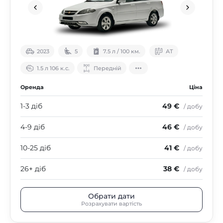
2023
5
7.5 л / 100 км.
АТ
1.5 л 106 к.с.
Передній
Оренда
Ціна
1-3 діб
49 €
/ добу
4-9 діб
46 €
/ добу
10-25 діб
41 €
/ добу
26+ діб
38 €
/ добу
Обрати дати
Розрахувати вартість