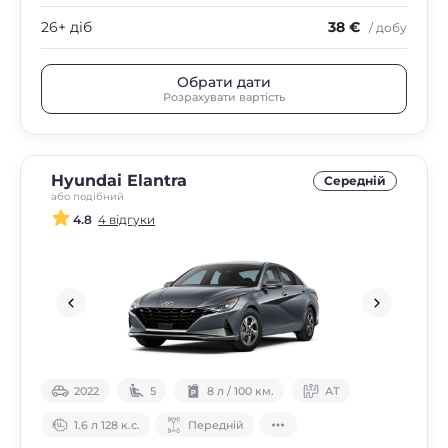
26+ діб
38 €
/ добу
Обрати дати
Розрахувати вартість
Hyundai Elantra
Середнiй
або подібний
4.8
4 відгуки
2022
5
8 л / 100 км.
АТ
1.6 л 128 к.с.
Передній