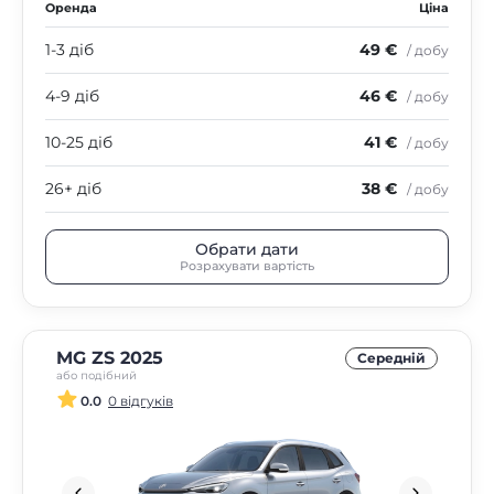
Оренда
Ціна
1-3 діб
49 €
/ добу
4-9 діб
46 €
/ добу
10-25 діб
41 €
/ добу
26+ діб
38 €
/ добу
Обрати дати
Розрахувати вартість
MG ZS 2025
Середнiй
або подібний
0.0
0 відгуків