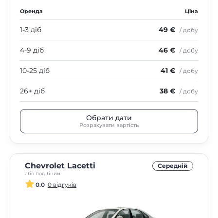
Оренда
Ціна
1-3 діб
49 €
/ добу
4-9 діб
46 €
/ добу
10-25 діб
41 €
/ добу
26+ діб
38 €
/ добу
Обрати дати
Розрахувати вартість
Chevrolet Lacetti
Середнiй
або подібний
0.0
0 відгуків