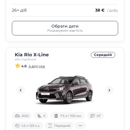
26+ діб
38 €
/ добу
Обрати дати
Розрахувати вартість
Kia Rio X-Line
Середнiй
або подібний
4.8
4 відгуки
2022
5
7.5 л / 100 км.
АТ
1.6 л 123 к.с.
Передній