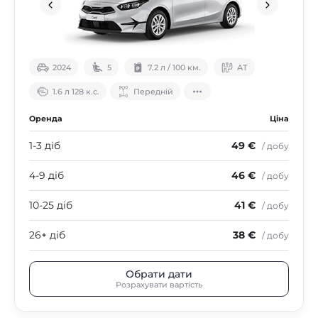
2024
5
7.2 л / 100 км.
АТ
1.6 л 128 к.с.
Передній
Оренда
Ціна
1-3 діб
49 €
/ добу
4-9 діб
46 €
/ добу
10-25 діб
41 €
/ добу
26+ діб
38 €
/ добу
Обрати дати
Розрахувати вартість