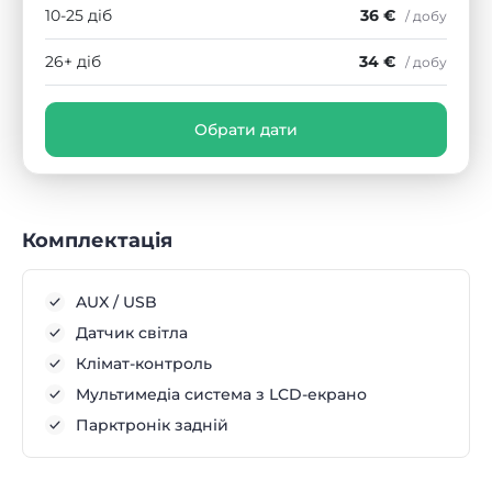
10-25 діб
36 €
/ добу
26+ діб
34 €
/ добу
Обрати дати
Комплектація
AUX / USB
Датчик світла
Клімат-контроль
Мультимедіа система з LCD-екрано
Парктронік задній