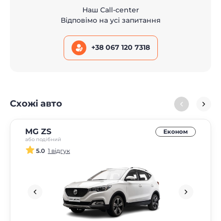
Наш Call-center
Відповімо на усі запитання
+38 067 120 7318
Схожі авто
MG ZS
Економ
або подібний
5.0
1 відгук