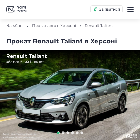
Зв'язатися
NarsCars
Прокат авто в Херсоні
Renault Taliant
Прокат Renault Taliant в Херсоні
Renault Taliant
або подібний | Економ