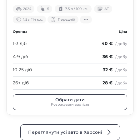
2024
5
7.5 л / 100 км.
АТ
1.5 л 114 к.с.
Передній
Оренда
Ціна
1-3 діб
40 €
/ добу
4-9 діб
36 €
/ добу
10-25 діб
32 €
/ добу
26+ діб
28 €
/ добу
Обрати дати
Розрахувати вартість
Переглянути усі авто в Херсоні