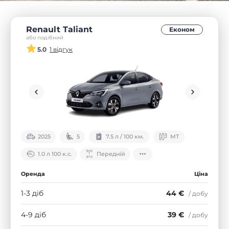
Renault Taliant
Економ
або подібний
5.0
1 відгук
2025
5
7.5 л / 100 км.
МТ
1.0 л 100 к.с.
Передній
Оренда
Ціна
1-3 діб
44 €
/ добу
4-9 діб
39 €
/ добу