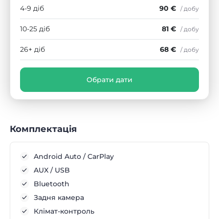
4-9 діб
90 €
/ добу
10-25 діб
81 €
/ добу
26+ діб
68 €
/ добу
Обрати дати
Комплектація
Android Auto / CarPlay
AUX / USB
Bluetooth
Задня камера
Клімат-контроль