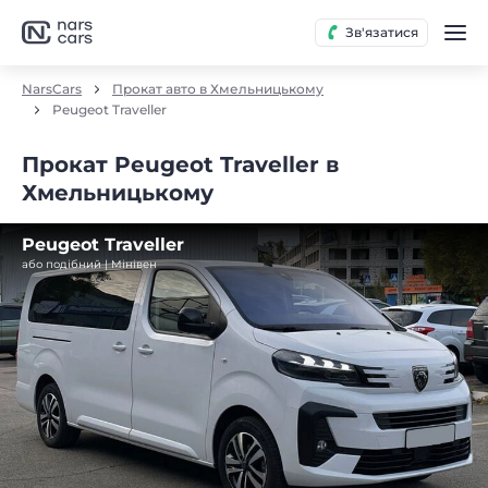
Зв'язатися
NarsCars
Прокат авто в Хмельницькому
Peugeot Traveller
Прокат Peugeot Traveller в
Хмельницькому
Peugeot Traveller
або подібний | Мінівен