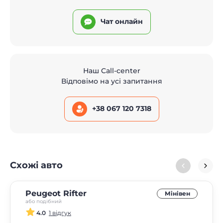
Чат онлайн
Наш Call-center
Відповімо на усі запитання
+38 067 120 7318
Схожі авто
Peugeot Rifter
Мінівен
або подібний
4.0
1 відгук