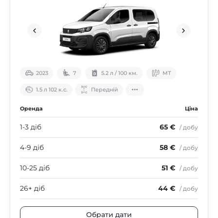
2023
7
5.2 л / 100 км.
МТ
1.5 л 102 к.с.
Передній
Оренда
Ціна
1-3 діб
65 €
/ добу
4-9 діб
58 €
/ добу
10-25 діб
51 €
/ добу
26+ діб
44 €
/ добу
Обрати дати