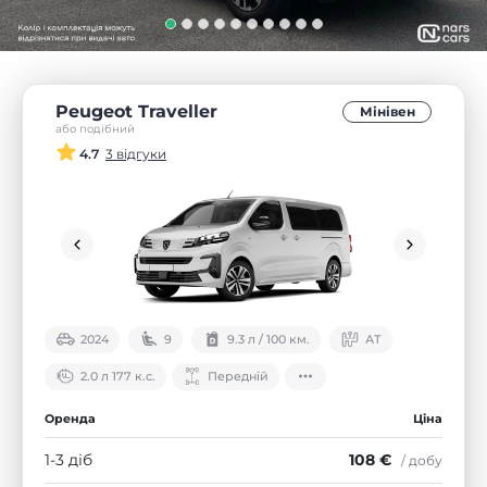
Peugeot Traveller
Мінівен
або подібний
4.7
3 відгуки
2024
9
9.3 л / 100 км.
АТ
2.0 л 177 к.с.
Передній
Оренда
Ціна
1-3 діб
108 €
/ добу