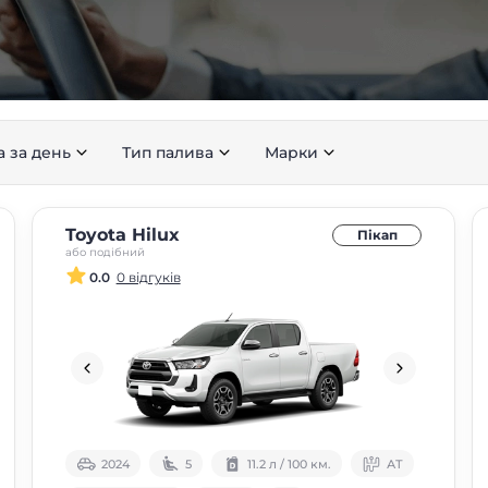
а за день
Тип палива
Марки
Toyota Hilux
Пікап
або подібний
0.0
0 відгуків
2024
5
11.2 л / 100 км.
АТ