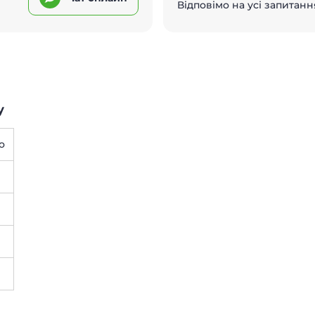
Відповімо на усі запитанн
у
о