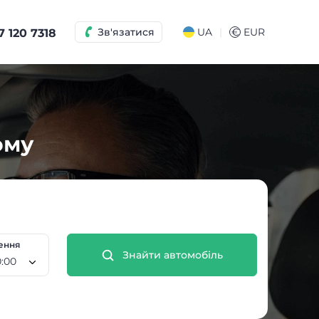
|
Зв'язатися
UA
€
EUR
7 120 7318
ому
ення
Знайти автомобіль
 Сер, 10:00