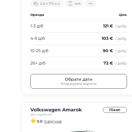
2.0 л 170 к.с.
4х4
Оренда
Ціна
1-3 діб
121 €
/ добу
4-9 діб
103 €
/ добу
10-25 діб
90 €
/ добу
26+ діб
72 €
/ добу
Обрати дати
Розрахувати вартість
Volkswagen Amarok
Пікап
або подібний
0.0
0 відгуків