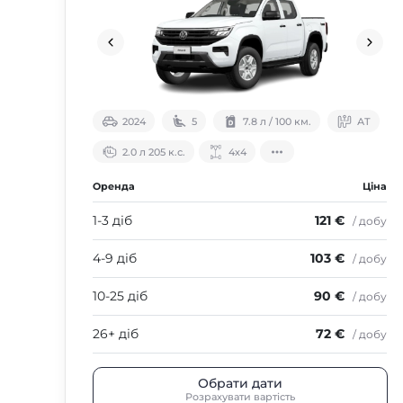
2024
5
7.8 л / 100 км.
АТ
2.0 л 205 к.с.
4х4
Оренда
Ціна
1-3 діб
121 €
/ добу
4-9 діб
103 €
/ добу
10-25 діб
90 €
/ добу
26+ діб
72 €
/ добу
Обрати дати
Розрахувати вартість