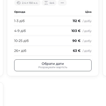
2.4 л 150 к.с.
4х4
Оренда
Ціна
1-3 діб
112 €
/ добу
4-9 діб
103 €
/ добу
10-25 діб
90 €
/ добу
26+ діб
63 €
/ добу
Обрати дати
Розрахувати вартість