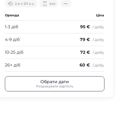
2.4 л 211 к.с.
4х4
Оренда
Ціна
1-3 діб
95 €
/ добу
4-9 діб
79 €
/ добу
10-25 діб
72 €
/ добу
26+ діб
60 €
/ добу
Обрати дати
Розрахувати вартість