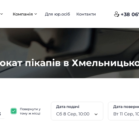
Компанія
Для юр.осіб
Контакти
+38 06
окат пікапів в Хмельницьк
Дата подачі
Дата поверн
Повернути у
Сб 8 Сер, 10:00
Вт 11
тому ж місці