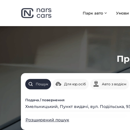
Парк авто
Умови
Пр
Пошук
Для юр.осіб
Авто з водієм
Подача / повернення
Розширений пошук