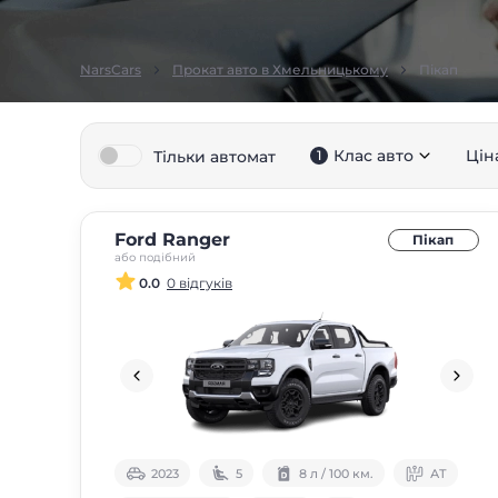
NarsCars
Прокат авто в Хмельницькому
Пікап
Клас авто
Цін
Тільки автомат
1
Ford Ranger
Пікап
або подібний
0.0
0 відгуків
2023
5
8 л / 100 км.
АТ