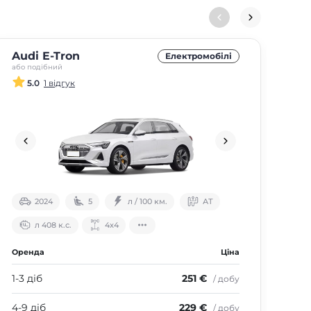
Audi E-Tron
Ni
Електромобілі
або подібний
або 
5.0
1 відгук
2024
5
л / 100 км.
АТ
л 408 к.с.
4х4
Оренда
Ціна
Оре
1-3 діб
251 €
1-3 
/ добу
4-9 діб
229 €
4-9
/ добу