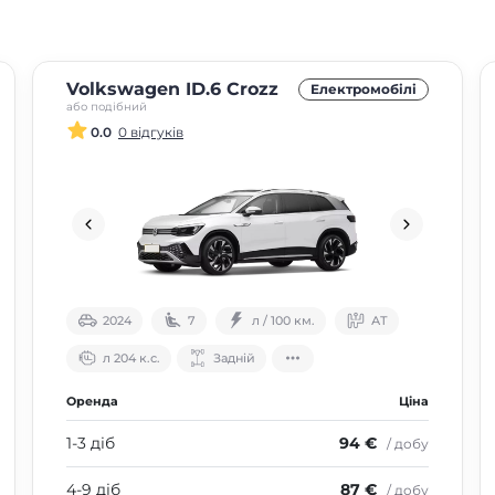
Volkswagen ID.6 Crozz
Електромобілі
або подібний
0.0
0 відгуків
2024
7
л / 100 км.
АТ
л 204 к.с.
Задній
Оренда
Ціна
1-3 діб
94 €
/ добу
4-9 діб
87 €
/ добу