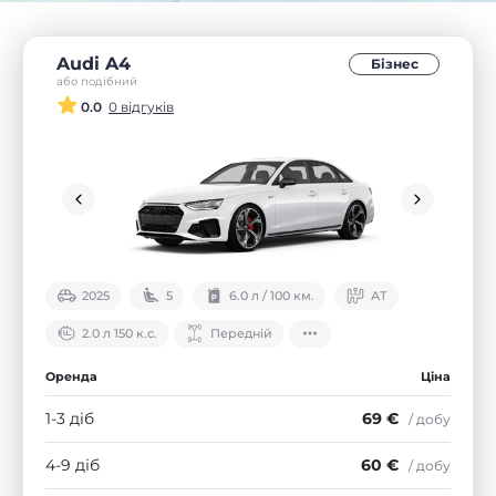
Audi A4
Бізнес
або подібний
0.0
0 відгуків
2025
5
6.0 л / 100 км.
АТ
2.0 л 150 к.с.
Передній
Оренда
Ціна
1-3 діб
69 €
/ добу
4-9 діб
60 €
/ добу