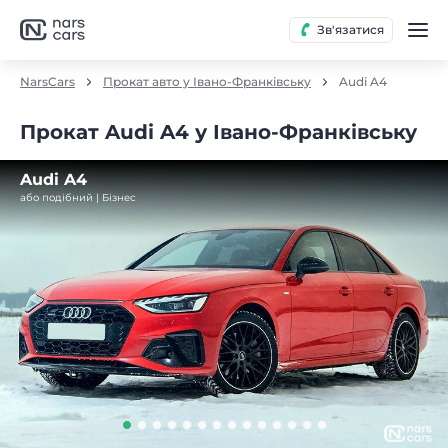
Зв'язатися
NarsCars
Прокат авто у Івано-Франківську
Audi A4
Прокат Audi A4 у Івано-Франківську
Audi A4
або подібний | Бізнес