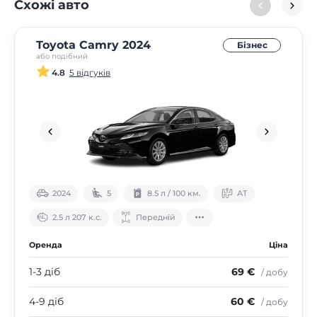
Схожі авто
Toyota Camry 2024
Бізнес
або подібний
4.8
5 відгуків
2024
5
8.5 л / 100 км.
АТ
2.5 л 207 к.с.
Передній
Оренда
Ціна
1-3 діб
69 €
/ добу
4-9 діб
60 €
/ добу