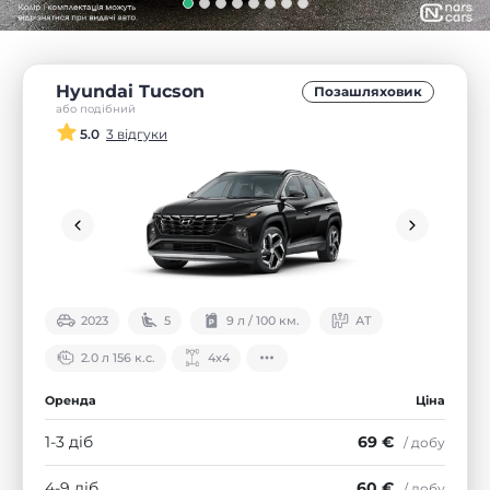
Hyundai Tucson
Позашляховик
або подібний
5.0
3 відгуки
2023
5
9 л / 100 км.
АТ
2.0 л 156 к.с.
4х4
Оренда
Ціна
1-3 діб
69 €
/ добу
4-9 діб
60 €
/ добу