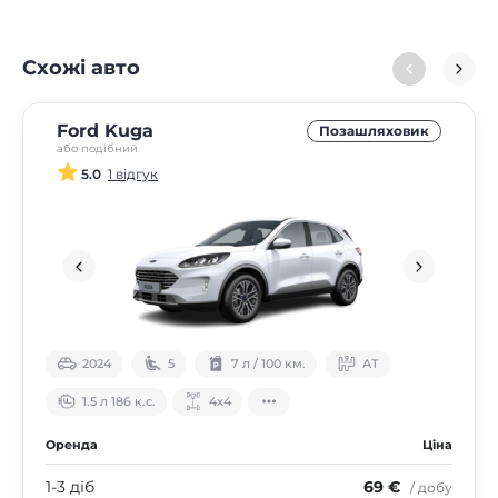
Схожі авто
Ford Kuga
Позашляховик
або подібний
5.0
1 відгук
2024
5
7 л / 100 км.
АТ
1.5 л 186 к.с.
4х4
Оренда
Ціна
1-3 діб
69 €
/ добу