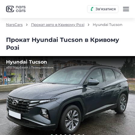
Зв'язатися
NarsCars
Прокат авто в Кривому Розі
Hyundai Tucson
Прокат Hyundai Tucson в Кривому
Розі
Hyundai Tucson
або подібний | Позашляховик