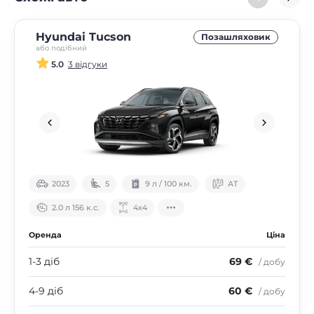
Hyundai Tucson
Позашляховик
або подібний
5.0
3 відгуки
2023
5
9 л / 100 км.
АТ
2.0 л 156 к.с.
4х4
Оренда
Ціна
1-3 діб
69 €
/ добу
4-9 діб
60 €
/ добу