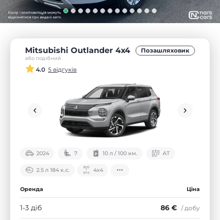
Mitsubishi Outlander 4х4
Позашляховик
або подібний
4.0
5 відгуків
2024
7
10 л / 100 км.
АТ
2.5 л 184 к.с.
4х4
Оренда
Ціна
1-3 діб
86 €
/ добу