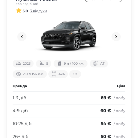
або подібний
5.0
3 відгуки
2023
5
9 л / 100 км.
АТ
2.0 л 156 к.с.
4х4
Оренда
Ціна
1-3 діб
69 €
/ добу
4-9 діб
60 €
/ добу
10-25 діб
54 €
/ добу
26+ діб
50 €
/ добу