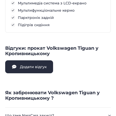
Мультимедіа система з LCD-екрано
Мультифункціональне кермо
Парктронік задній
Підігрів сидіння
Відгуки: прокат Volkswagen Tiguan у
Кропивницькому
Додати відгук
Як забронювати Volkswagen Tiguan у
Кропивницькому ?
Що таке NarsCars захист?