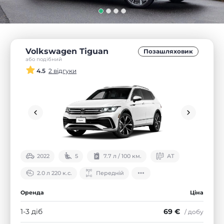
Volkswagen Tiguan
Позашляховик
або подібний
4.5
2 відгуки
2022
5
7.7 л / 100 км.
АТ
2.0 л 220 к.с.
Передній
Оренда
Ціна
1-3 діб
69 €
/ добу