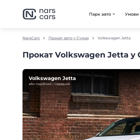
Парк авто
Умови
NarsCars
Прокат авто у Сумах
Volkswagen Jetta
Прокат Volkswagen Jetta у
Volkswagen Jetta
або подібний | Середнiй