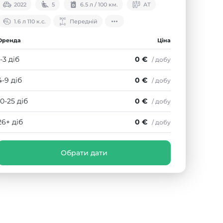
2022
5
6.5 л / 100 км.
АТ
1.6 л 110 к.с.
Передній
Оренда
Ціна
1-3 діб
0 €
/ добу
4-9 діб
0 €
/ добу
10-25 діб
0 €
/ добу
26+ діб
0 €
/ добу
Обрати дати