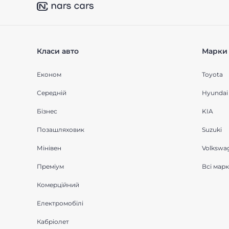
Класи авто
Марки 
Економ
Toyota
Середнiй
Hyundai
Бізнес
KIA
Позашляховик
Suzuki
Мінівен
Volkswa
Преміум
Всі мар
Комерційний
Електромобілі
Кабріолет