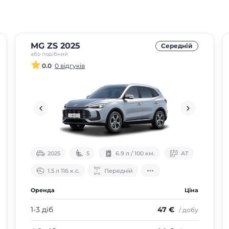
MG ZS 2025
Середнiй
або подібний
0.0
0 відгуків
2025
5
6.9 л / 100 км.
АТ
1.5 л 116 к.с.
Передній
Оренда
Ціна
1-3 діб
47 €
/ добу