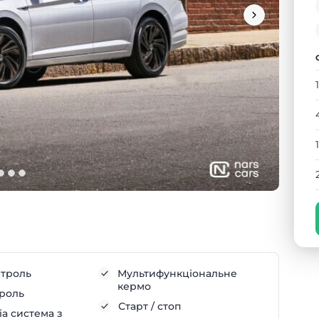
нтроль
Мультифункціональне
кермо
троль
Старт / стоп
а система з