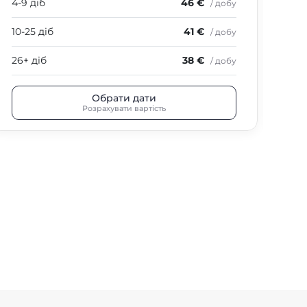
4-9 діб
46 €
4-9
/ добу
10-25 діб
41 €
10-
/ добу
26+ діб
38 €
26+
/ добу
Обрати дати
Розрахувати вартість