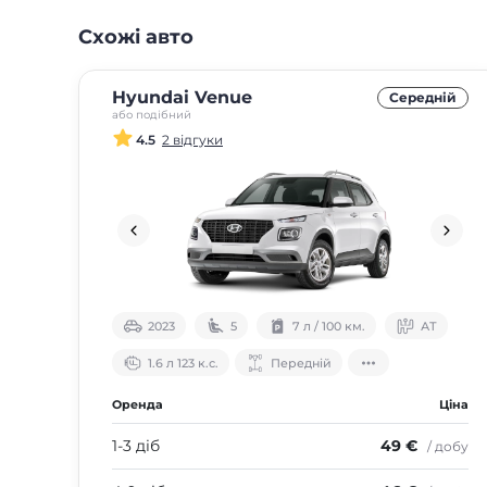
Схожі авто
Hyundai Venue
Середнiй
або подібний
4.5
2 відгуки
2023
5
7 л / 100 км.
АТ
1.6 л 123 к.с.
Передній
Оренда
Ціна
1-3 діб
49 €
/ добу