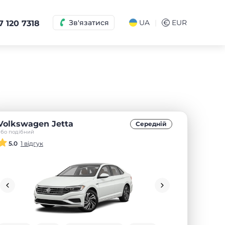
|
Зв'язатися
UA
€
EUR
7 120 7318
Volkswagen Jetta
Середнiй
або подібний
5.0
1 відгук