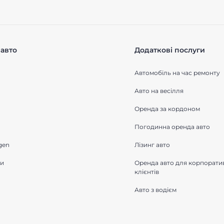
авто
Додаткові послуги
Автомобіль на час ремонту
Авто на весілля
Оренда за кордоном
Погодинна оренда авто
gen
Лізинг авто
ки
Оренда авто для корпорати
клієнтів
Авто з водієм