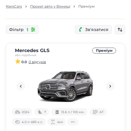
NarsCars
Прокат авто у Вінниці
Преміум
1
Фільтр
Зв'язатися
Mercedes GLS
Преміум
або подібний
0.0
0 відгуків
2024
7
13.6 л / 100 км.
АТ
4.0 л 489 к.с.
4х4