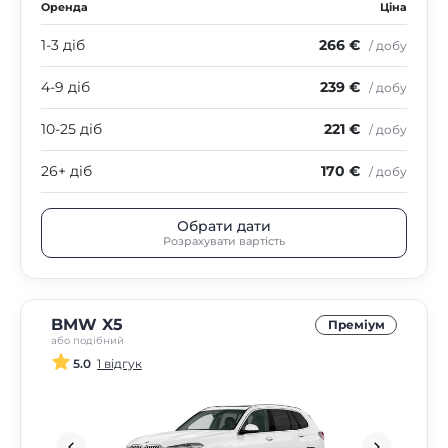
Оренда
Ціна
1-3 діб
266 €
/ добу
4-9 діб
239 €
/ добу
10-25 діб
221 €
/ добу
26+ діб
170 €
/ добу
Обрати дати
Розрахувати вартість
BMW X5
Преміум
або подібний
5.0
1 відгук