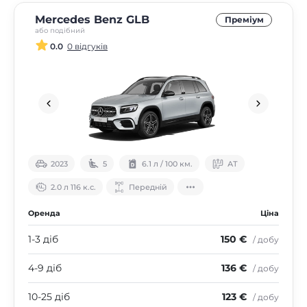
Mercedes Benz GLB
Преміум
або подібний
0.0
0 відгуків
2023
5
6.1 л / 100 км.
АТ
2.0 л 116 к.с.
Передній
Оренда
Ціна
1-3 діб
150 €
/ добу
4-9 діб
136 €
/ добу
10-25 діб
123 €
/ добу