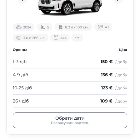
2024
5
8.2 л / 100 км.
АТ
3.0 л 286 к.с.
4х4
Оренда
Ціна
1-3 діб
150 €
/ добу
4-9 діб
136 €
/ добу
10-25 діб
123 €
/ добу
26+ діб
109 €
/ добу
Обрати дати
Розрахувати вартість