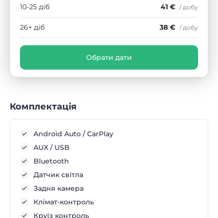
10-25 діб
41 €
/ добу
26+ діб
38 €
/ добу
Обрати дати
Комплектація
Android Auto / CarPlay
AUX / USB
Bluetooth
Датчик світла
Задня камера
Клімат-контроль
Круїз контроль