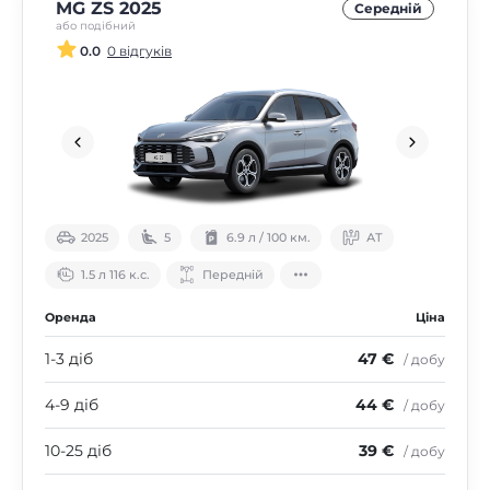
MG ZS 2025
Середнiй
або подібний
0.0
0 відгуків
2025
5
6.9 л / 100 км.
АТ
1.5 л 116 к.с.
Передній
Оренда
Ціна
1-3 діб
47 €
/ добу
4-9 діб
44 €
/ добу
10-25 діб
39 €
/ добу