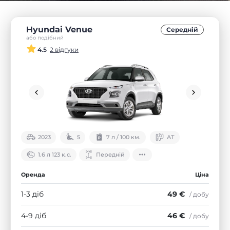
Hyundai Venue
Середнiй
або подібний
4.5
2 відгуки
2023
5
7 л / 100 км.
АТ
1.6 л 123 к.с.
Передній
Оренда
Ціна
1-3 діб
49 €
/ добу
4-9 діб
46 €
/ добу