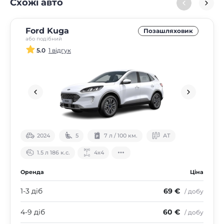
Схожі авто
Ford Kuga
Позашляховик
або подібний
5.0
1 відгук
2024
5
7 л / 100 км.
АТ
1.5 л 186 к.с.
4х4
Оренда
Ціна
1-3 діб
69 €
/ добу
4-9 діб
60 €
/ добу