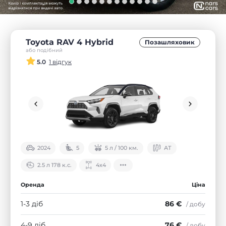
Toyota RAV 4 Hybrid
Позашляховик
або подібний
5.0
1 відгук
2024
5
5 л / 100 км.
АТ
2.5 л 178 к.с.
4х4
Оренда
Ціна
1-3 діб
86 €
/ добу
4-9 діб
76 €
/ добу