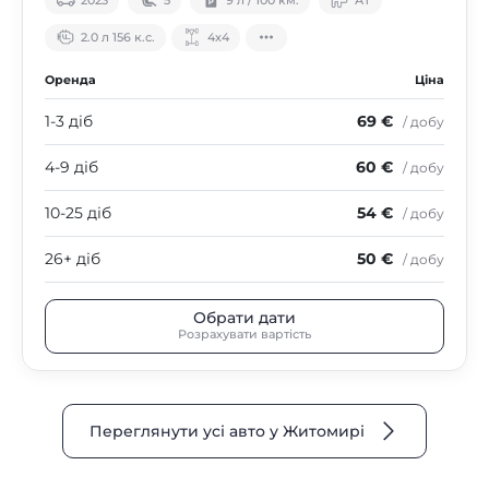
2023
5
9 л / 100 км.
АТ
2.0 л 156 к.с.
4х4
Оренда
Ціна
1-3 діб
69 €
/ добу
4-9 діб
60 €
/ добу
10-25 діб
54 €
/ добу
26+ діб
50 €
/ добу
Обрати дати
Розрахувати вартість
Переглянути усі авто у Житомирі