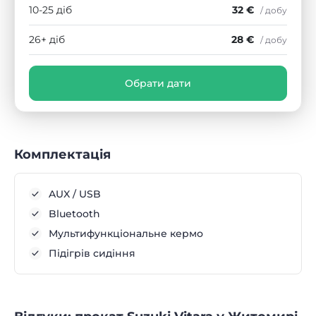
10-25 діб
32 €
/ добу
26+ діб
28 €
/ добу
Обрати дати
Комплектація
AUX / USB
Bluetooth
Мультифункціональне кермо
Підігрів сидіння