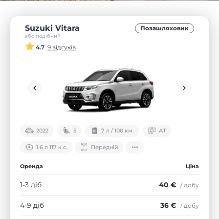
Suzuki Vitara
Позашляховик
або подібний
4.7
9 відгуків
2022
5
7 л / 100 км.
АТ
1.6 л 117 к.с.
Передній
Оренда
Ціна
1-3 діб
40 €
/ добу
4-9 діб
36 €
/ добу