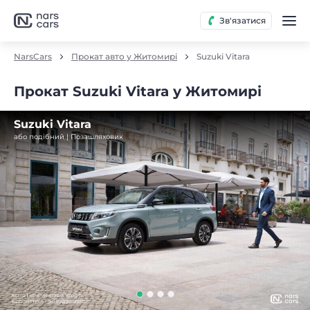
Зв'язатися
NarsCars
Прокат авто у Житомирі
Suzuki Vitara
Прокат Suzuki Vitara у Житомирі
Suzuki Vitara
або подібний | Позашляховик