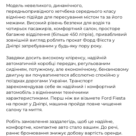
Модель невеликого, динамічного,
передньопривідного хетчбека середнього класу
відмінно підійде для пересування містом та за його
межами. Високий рівень безпеки для водія та
чотирьох пасажирів, комфортний салон, просторе
багажне відділення (більше 450 літрів), привабливий
зовнішній вигляд роблять прокат Форд Фієста у
Дніпрі затребуваним у будь-яку пору року.
Завдяки досить високому кліренсу, надійній
автоматичній коробці передач, регульованим
сидінням, потужному, але економічному, бензиновому
двигуну ви почуватиметеся абсолютно спокійно у
поїздках дорогами України. Транспорт
зарекомендував себе як надійний і комфортний
автомобіль з відмінними технічними
характеристиками. Перш ніж ви візьмете Ford Fiesta
на прокат у Дніпрі, машина пройде повне чищення
салону та миття.
Робіть замовлення заздалегідь, щоб це надійне,
комфортне, компактне авто стало вашим. До речі,
раннє бронювання знижує добову вартість оренди.