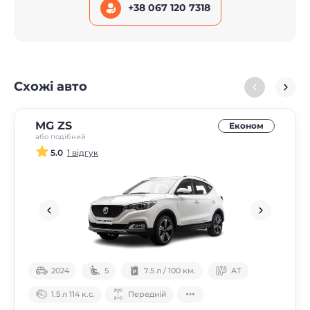
+38 067 120 7318
Схожі авто
MG ZS
Економ
або подібний
5.0
1 відгук
2024
5
7.5 л / 100 км.
АТ
1.5 л 114 к.с.
Передній