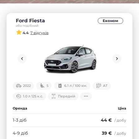
Ford Fiesta
Економ
або подібний
4.4
7 відгуків
2022
5
6.1 л / 100 км.
АТ
1.0 л 125 к.с.
Передній
Оренда
Ціна
1-3 діб
44 €
/ добу
4-9 діб
39 €
/ добу