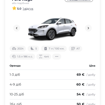
або подібний
5.0
1 відгук
2024
5
7 л / 100 км.
АТ
1.5 л 186 к.с.
4х4
Оренда
Ціна
1-3 діб
69 €
/ добу
4-9 діб
60 €
/ добу
10-25 діб
54 €
/ добу
26+ діб
50 €
/ добу