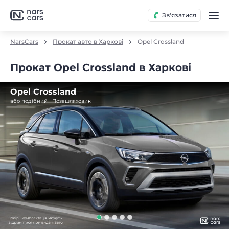
Зв'язатися
NarsCars
Прокат авто в Харкові
Opel Crossland
Прокат Opel Crossland в Харкові
Opel Crossland
або подібний | Позашляховик