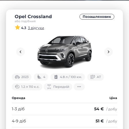
Opel Crossland
Позашляховик
або подібний
4.3
3 відгуки
2023
4
4.8 л / 100 км.
АТ
1.2 л 110 к.с.
Передній
Оренда
Ціна
1-3 діб
54 €
/ добу
4-9 діб
51 €
/ добу