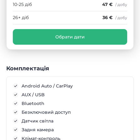
10-25 діб
47 €
/ добу
26+ діб
36 €
/ добу
Обрати дати
Комплектація
Android Auto / CarPlay
AUX / USB
Bluetooth
Безключовий доступ
Датчик світла
Задня камера
Клімат-контроль