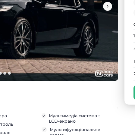
ера
Мультимедіа система з
LCD-екрано
нтроль
Мультифункціональне
троль