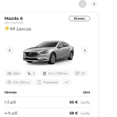
Mazda 6
Sk
Бізнес
або подібний
або 
5.0
3 відгуки
2024
5
6.5 л / 100 км.
АТ
2.5 л 192 к.с.
Передній
Оренда
Ціна
Оре
1-3 діб
65 €
1-3 
/ добу
4-9 діб
58 €
4-9
/ добу