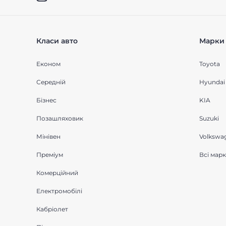
Класи авто
Марки 
Економ
Toyota
Середнiй
Hyundai
Бізнес
KIA
Позашляховик
Suzuki
Мінівен
Volkswa
Преміум
Всі мар
Комерційний
Електромобілі
Кабріолет