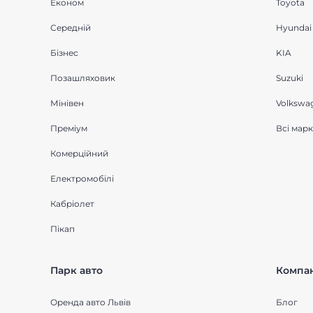
Економ
Toyota
Середнiй
Hyundai
Бізнес
KIA
Позашляховик
Suzuki
Мінівен
Volkswa
Преміум
Всі мар
Комерційний
Електромобілі
Кабріолет
Пікап
Парк авто
Компан
Оренда авто Львів
Блог