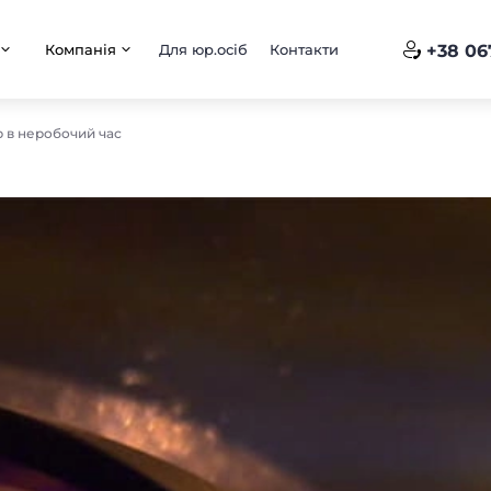
Компанія
Для юр.осіб
Контакти
+38 06
ір в неробочий час