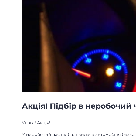
Акція! Підбір в неробочий 
Увага! Акція!
У неробочий час підбір і видача автомобіля безко