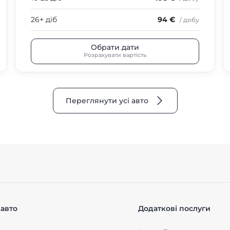
26+ діб
94 €
/ добу
Обрати дати
Розрахувати вартість
Переглянути усі авто
авто
Додаткові послуги