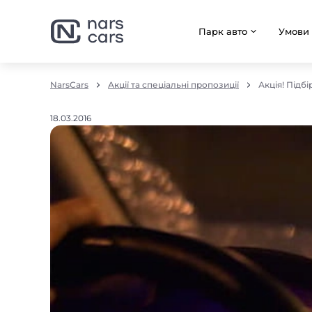
Парк авто
Умови
NarsCars
Акції та спеціальні пропозиції
Акція! Підб
18.03.2016