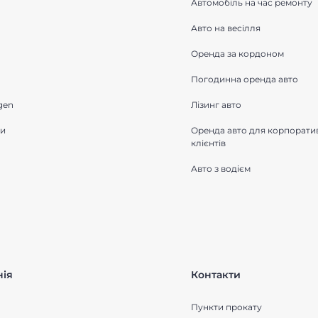
Автомобіль на час ремонту
Авто на весілля
Оренда за кордоном
Погодинна оренда авто
gen
Лізинг авто
ки
Оренда авто для корпорати
клієнтів
Авто з водієм
ія
Контакти
Пункти прокату