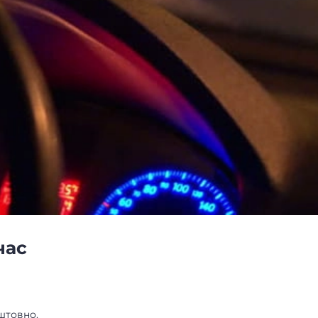
час
штовно.