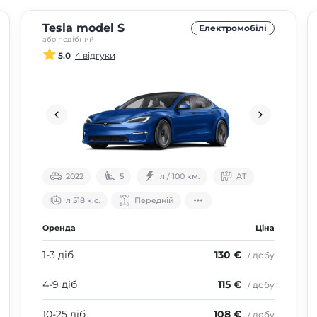
Tesla model S
Електромобілі
або подібний
5.0
4 відгуки
2022
5
л / 100 км.
АТ
л 518 к.с.
Передній
Оренда
Ціна
1-3 діб
130 €
/ добу
4-9 діб
115 €
/ добу
10-25 діб
108 €
/ добу