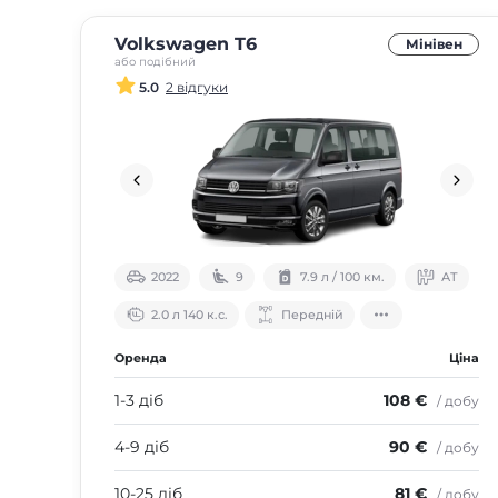
Volkswagen T6
Мінівен
або подібний
5.0
2 відгуки
2022
9
7.9 л / 100 км.
АТ
2.0 л 140 к.с.
Передній
Оренда
Ціна
1-3 діб
108 €
/ добу
4-9 діб
90 €
/ добу
10-25 діб
81 €
/ добу