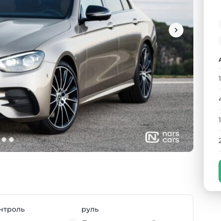
нтроль
руль