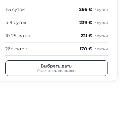
1-3 суток
266 €
1-3
/ сутки
4-9 суток
239 €
4-9
/ сутки
10-25 суток
221 €
10-
/ сутки
26+ суток
170 €
26+
/ сутки
Выбрать даты
Рассчитать стоимость