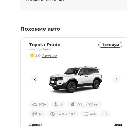
Похожие авто
Toyota Prado
Премиум
или подобный
5.0
3 отзыва
2024
5
10.7 л / 100 км.
АТ
2.4 л 282 л.с.
4х4
Аренда
Цена