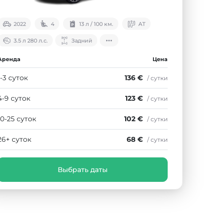
2022
4
13 л / 100 км.
АТ
3.5 л 280 л.с.
Задний
Аренда
Цена
1-3 суток
136 €
/ сутки
4-9 суток
123 €
/ сутки
10-25 суток
102 €
/ сутки
26+ суток
68 €
/ сутки
Выбрать даты