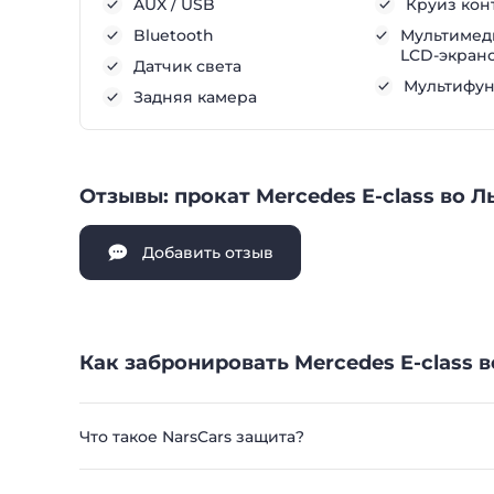
AUX / USB
Круиз кон
Bluetooth
Мультимеди
LCD-экран
Датчик света
Мультифу
Задняя камера
Отзывы: прокат Mercedes E-class во Л
Добавить отзыв
Как забронировать Mercedes E-class в
Что такое NarsCars защита?