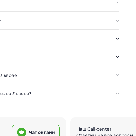
?
е
 Львове
ass во Львове?
Наш Call-center
Чат онлайн
Ответим на все вопросы