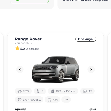
Range Rover
Премиум
или подобный
5.0
2 отзыва
2022
5
10.2 л / 100 км.
АТ
3.0 л 400 л.с.
4х4
Аренда
Цена