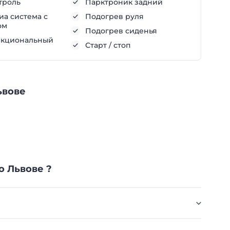
троль
Парктроник задний
а система с
Подогрев руля
ом
Подогрев сиденья
нкциональный
Старт / стоп
ьвове
о Львове ?