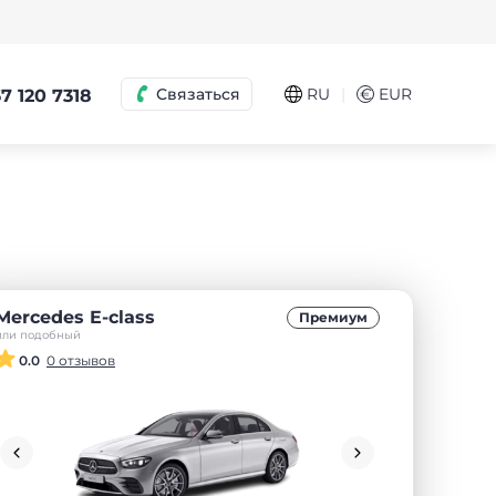
|
Связаться
RU
€
EUR
7 120 7318
Mercedes E-class
Премиум
или подобный
0.0
0 отзывов