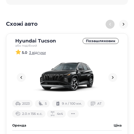
Схожі авто
Hyundai Tucson
Позашляховик
або подібний
5.0
3 відгуки
2023
5
9 л / 100 км.
АТ
2.0 л 156 к.с.
4х4
Оренда
Ціна