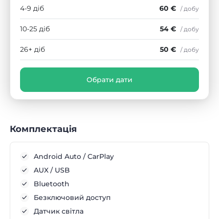
4-9 діб
60 €
/ добу
10-25 діб
54 €
/ добу
26+ діб
50 €
/ добу
Обрати дати
Комплектація
Android Auto / CarPlay
AUX / USB
Bluetooth
Безключовий доступ
Датчик світла