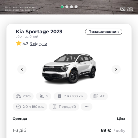
Kia Sportage 2023
Позашляховик
або подібний
4.7
3 відгуки
2023
5
7 л / 100 км.
АТ
2.0 л 180 к.с.
Передній
Оренда
Ціна
1-3 діб
69 €
/ добу