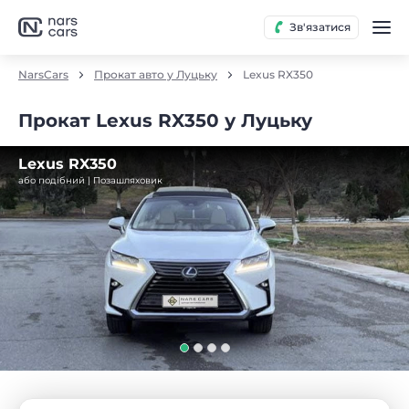
Зв'язатися
NarsCars
Прокат авто у Луцьку
Lexus RX350
Прокат Lexus RX350 у Луцьку
Lexus RX350
або подібний | Позашляховик