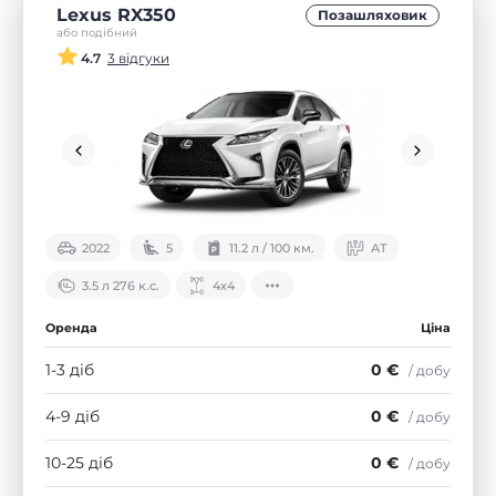
Lexus RX350
Позашляховик
або подібний
4.7
3 відгуки
2022
5
11.2 л / 100 км.
АТ
3.5 л 276 к.с.
4х4
Оренда
Ціна
1-3 діб
0 €
/ добу
4-9 діб
0 €
/ добу
10-25 діб
0 €
/ добу