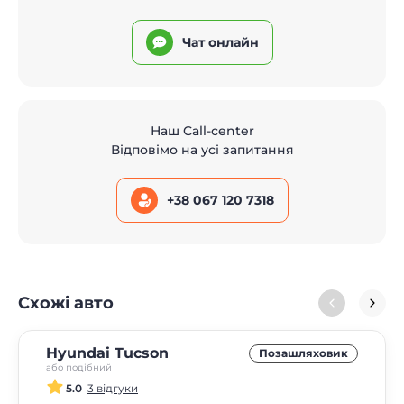
Чат онлайн
Наш Call-center
Відповімо на усі запитання
+38 067 120 7318
Схожі авто
Hyundai Tucson
Позашляховик
або подібний
5.0
3 відгуки