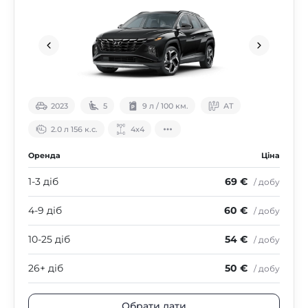
2023
5
9 л / 100 км.
АТ
2.0 л 156 к.с.
4х4
Оренда
Ціна
1-3 діб
69 €
/ добу
4-9 діб
60 €
/ добу
10-25 діб
54 €
/ добу
26+ діб
50 €
/ добу
Обрати дати