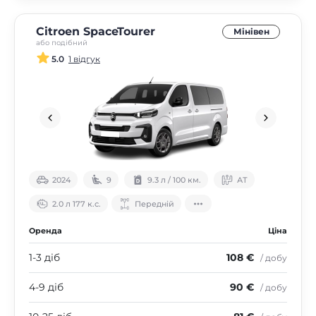
Citroen SpaceTourer
Мінівен
або подібний
5.0
1 відгук
2024
9
9.3 л / 100 км.
АТ
2.0 л 177 к.с.
Передній
Оренда
Ціна
1-3 діб
108 €
/ добу
4-9 діб
90 €
/ добу