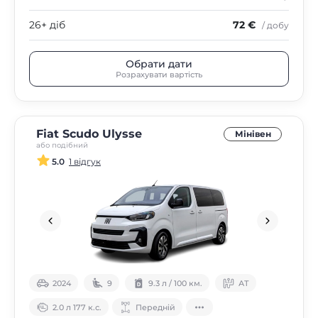
26+ діб
72 €
/ добу
Обрати дати
Розрахувати вартість
Fiat Scudo Ulysse
Мінівен
або подібний
5.0
1 відгук
2024
9
9.3 л / 100 км.
АТ
2.0 л 177 к.с.
Передній