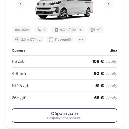
2024
9
9.3 л / 100 км.
АТ
2.0 л 177 к.с.
Передній
Оренда
Ціна
1-3 діб
108 €
/ добу
4-9 діб
90 €
/ добу
10-25 діб
81 €
/ добу
26+ діб
68 €
/ добу
Обрати дати
Розрахувати вартість