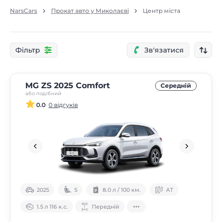
NarsCars
Прокат авто у Миколаєві
Центр міста
Фільтр
Зв'язатися
MG ZS 2025 Comfort
Середнiй
або подібний
0.0
0 відгуків
2025
5
8.0 л / 100 км.
АТ
1.5 л 116 к.с.
Передній