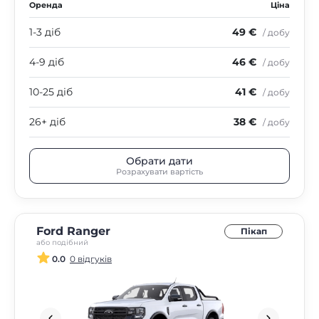
Оренда
Ціна
1-3 діб
49 €
/ добу
4-9 діб
46 €
/ добу
10-25 діб
41 €
/ добу
26+ діб
38 €
/ добу
Обрати дати
Розрахувати вартість
Ford Ranger
Пікап
або подібний
0.0
0 відгуків