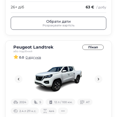
26+ діб
63 €
/ добу
Обрати дати
Розрахувати вартість
Peugeot Landtrek
Пікап
або подібний
0.0
0 відгуків
2024
5
12 л / 100 км.
АТ
2.4 л 211 к.с.
4х4