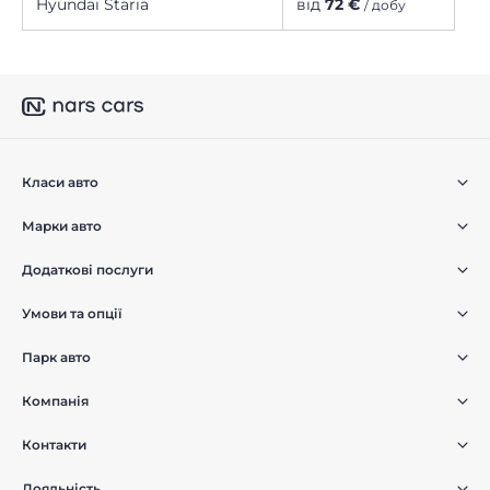
Hyundai Staria
від
72 €
/ добу
Класи авто
Марки авто
Додаткові послуги
Умови та опції
Парк авто
Компанія
Контакти
Лояльність