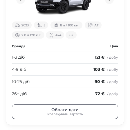
2023
5
8 л / 100 км.
АТ
2.0 л 170 к.с.
4х4
Оренда
Ціна
1-3 діб
121 €
/ добу
4-9 діб
103 €
/ добу
10-25 діб
90 €
/ добу
26+ діб
72 €
/ добу
Обрати дати
Розрахувати вартість