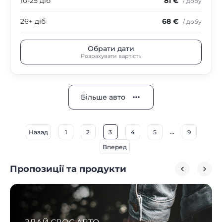
10-25 діб
81 €
/ добу
26+ діб
68 €
/ добу
Обрати дати
Розрахувати вартість
Більше авто
...
Назад
1
2
3
4
5
9
Вперед
Пропозиції та продукти