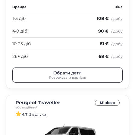
Оренда
Ціна
1-3 діб
108 €
/ добу
4-9 діб
90 €
/ добу
10-25 діб
81 €
/ добу
26+ діб
68 €
/ добу
Обрати дати
Розрахувати вартість
Peugeot Traveller
Мінівен
або подібний
4.7
3 відгуки