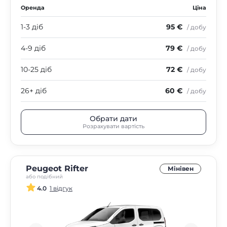
Оренда
Ціна
1-3 діб
95 €
/ добу
4-9 діб
79 €
/ добу
10-25 діб
72 €
/ добу
26+ діб
60 €
/ добу
Обрати дати
Розрахувати вартість
Peugeot Rifter
Мінівен
або подібний
4.0
1 відгук