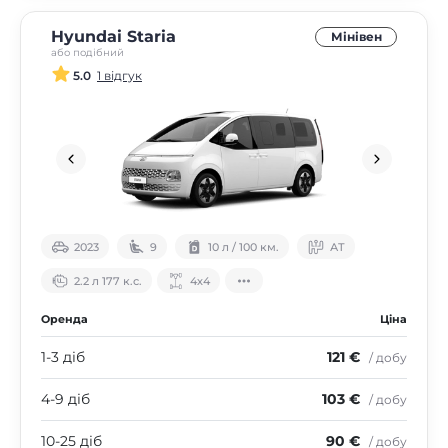
Hyundai Staria
Мінівен
або подібний
5.0
1 відгук
2023
9
10 л / 100 км.
АТ
2.2 л 177 к.с.
4х4
Оренда
Ціна
1-3 діб
121 €
/ добу
4-9 діб
103 €
/ добу
10-25 діб
90 €
/ добу