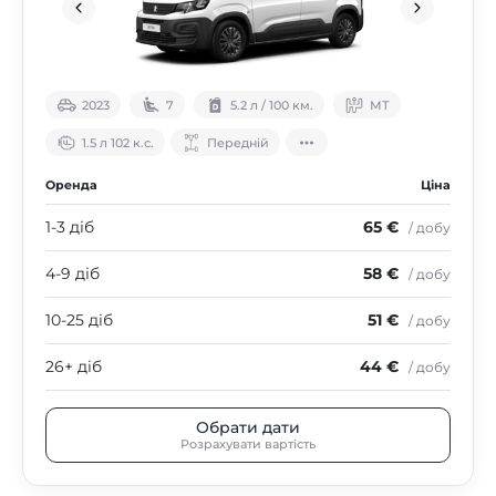
2023
7
5.2 л / 100 км.
МТ
1.5 л 102 к.с.
Передній
Оренда
Ціна
1-3 діб
65 €
/ добу
4-9 діб
58 €
/ добу
10-25 діб
51 €
/ добу
26+ діб
44 €
/ добу
Обрати дати
Розрахувати вартість