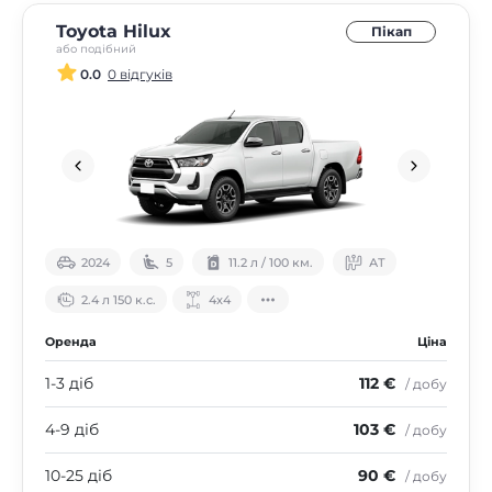
Toyota Hilux
Пікап
або подібний
0.0
0 відгуків
2024
5
11.2 л / 100 км.
АТ
2.4 л 150 к.с.
4х4
Оренда
Ціна
1-3 діб
112 €
/ добу
4-9 діб
103 €
/ добу
10-25 діб
90 €
/ добу