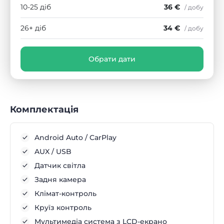
10-25 діб
36 €
/ добу
26+ діб
34 €
/ добу
Обрати дати
Комплектація
Android Auto / CarPlay
AUX / USB
Датчик світла
Задня камера
Клімат-контроль
Круїз контроль
Мультимедіа система з LCD-екрано