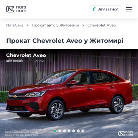
Зв'язатися
NarsCars
Прокат авто у Житомирі
Chevrolet Aveo
Прокат Chevrolet Aveo у Житомирі
Chevrolet Aveo
або подібний | Економ