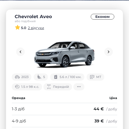
Chevrolet Aveo
Економ
або подібний
5.0
2 відгуки
2023
5
5.6 л / 100 км.
МТ
1.5 л 98 к.с.
Передній
Оренда
Ціна
1-3 діб
44 €
/ добу
4-9 діб
39 €
/ добу