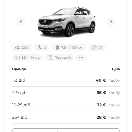
2024
5
7.5 л / 100 км.
АТ
1.5 л 114 к.с.
Передній
Оренда
Ціна
1-3 діб
40 €
/ добу
4-9 діб
36 €
/ добу
10-25 діб
32 €
/ добу
26+ діб
28 €
/ добу