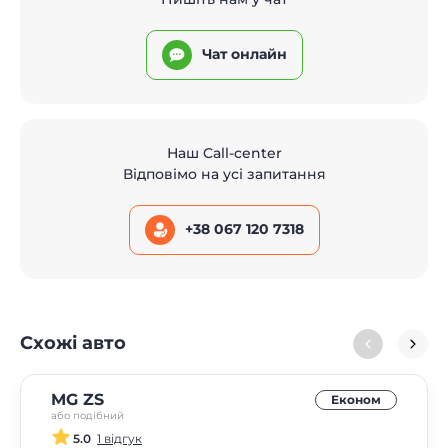
Чат онлайн
Наш Call-center
Відповімо на усі запитання
+38 067 120 7318
Схожі авто
MG ZS
Економ
або подібний
5.0
1 відгук