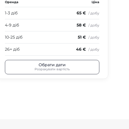
Оренда
Ціна
Оре
1-3 діб
65 €
1-3 
/ добу
4-9 діб
58 €
4-9
/ добу
10-25 діб
51 €
10-
/ добу
26+ діб
46 €
26+
/ добу
Обрати дати
Розрахувати вартість