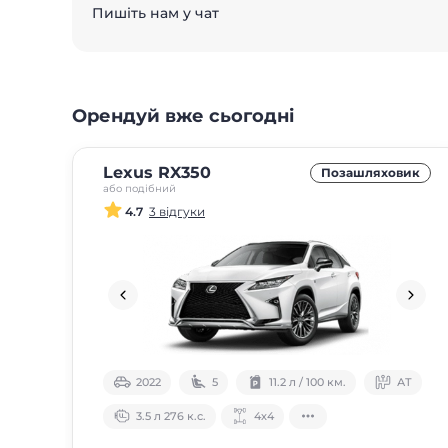
Пишіть нам у чат
Орендуй вже сьогодні
Lexus RX350
Позашляховик
або подібний
4.7
3 відгуки
2022
5
11.2 л / 100 км.
АТ
3.5 л 276 к.с.
4х4