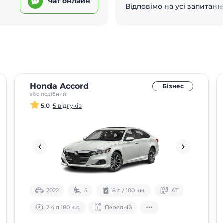
Чат онлайн
Відповімо на усі запитанн
Honda Accord
Бізнес
або подібний
5.0
5 відгуків
2022
5
8 л / 100 км.
АТ
2.4 л 180 к.с.
Передній