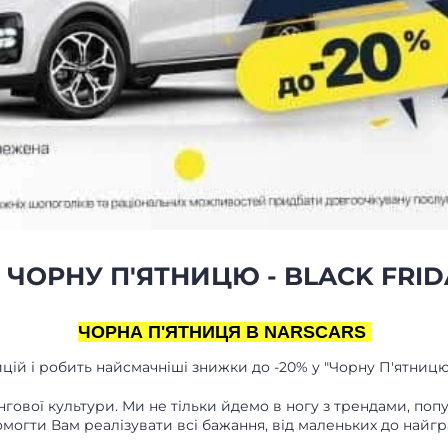
ЧОРНУ П'ЯТНИЦЮ - BLACK FRID
ЧОРНА П'ЯТНИЦЯ В NARSCARS
цій і робить найсмачніші знижки до -20% у "Чорну П'ятницю
тингової культури. Ми не тільки йдемо в ногу з трендами, п
могти Вам реалізувати всі бажання, від маленьких до найгр