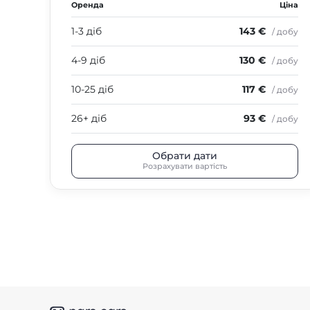
Оренда
Ціна
1-3 діб
143 €
/ добу
4-9 діб
130 €
/ добу
10-25 діб
117 €
/ добу
26+ діб
93 €
/ добу
Обрати дати
Розрахувати вартість