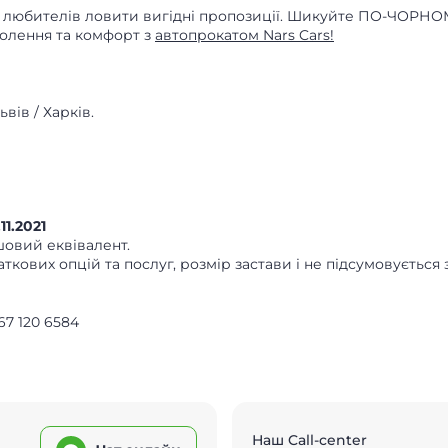
х любителів ловити вигідні пропозиції. Шикуйте ПО-ЧОРНО
волення та комфорт з
автопрокатом Nars Cars!
вів / Харків.
11.2021
овий еквівалент.
аткових опцій та послуг, розмір застави і не підсумовуєтьс
67 120 6584
Наш Call-center