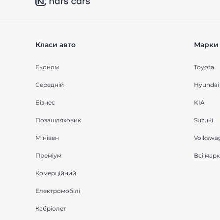
Класи авто
Марки 
Економ
Toyota
Середнiй
Hyundai
Бізнес
KIA
Позашляховик
Suzuki
Мінівен
Volkswa
Преміум
Всі мар
Комерційний
Електромобілі
Кабріолет