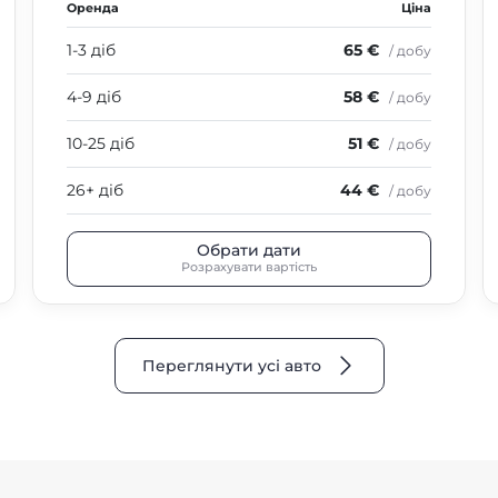
Оренда
Ціна
1-3 діб
65 €
/ добу
4-9 діб
58 €
/ добу
10-25 діб
51 €
/ добу
26+ діб
44 €
/ добу
Обрати дати
Розрахувати вартість
Переглянути усі авто