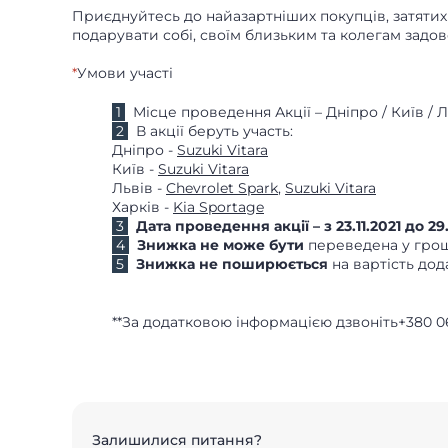
Приєднуйтесь до найазартніших покупців, затяти
подарувати собі, своїм близьким та колегам задо
*
Умови участі
1
Місце проведення Акції – Дніпро / Київ / Ль
2
В акції беруть участь:
Дніпро -
Suzuki Vitara
Київ -
Suzuki Vitara
Львів -
Chevrolet Spark
,
Suzuki Vitara
Харків -
Kia Sportage
3
Дата проведення акції – з 23.11.2021 до 29.
4
Знижка не може бути
переведена у грош
5
Знижка не поширюється
на вартість дод
**За додатковою інформацією дзвоніть+380 0
Залишилися питання?