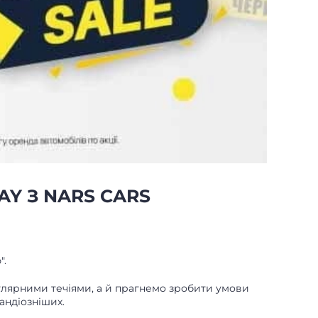
AY З NARS CARS
".
опулярними течіями, а й прагнемо зробити умови
андіозніших.