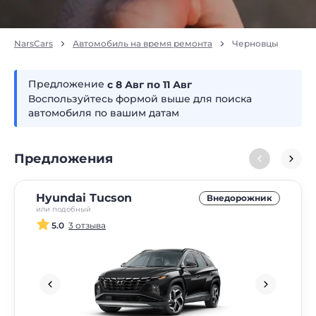
NarsCars
Автомобиль на время ремонта
Черновцы
Предложение
с 8
авг
по 11
авг
Воспользуйтесь формой выше для поиска
автомобиля по вашим датам
Предложения
Hyundai Tucson
Внедорожник
или подобный
5.0
3 отзыва