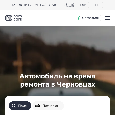
МОЖЛИВО УКРАЇНСЬКОЮ? 🇺🇦
ТАК
НІ
Связаться
Автомобиль на время
ремонта в Черновцах
Поиск
Для юр.лиц