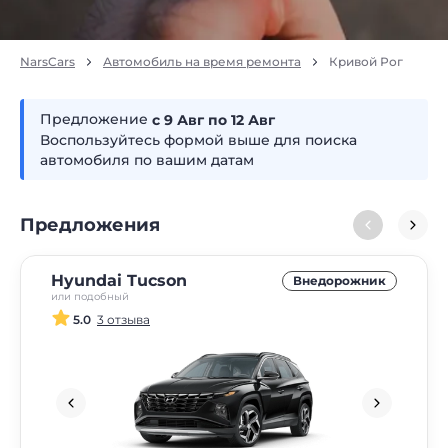
NarsCars
Автомобиль на время ремонта
Кривой Рог
Предложение
с 9
авг
по 12
авг
Воспользуйтесь формой выше для поиска
автомобиля по вашим датам
Предложения
Hyundai Tucson
Внедорожник
или подобный
5.0
3 отзыва