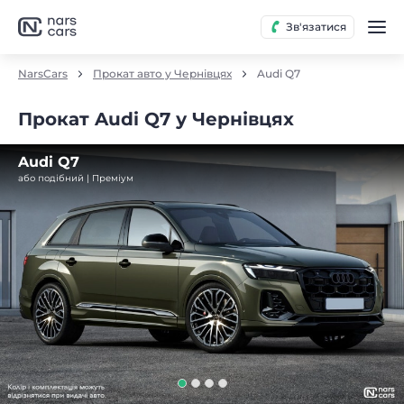
Зв'язатися
NarsCars
Прокат авто у Чернівцях
Audi Q7
Прокат Audi Q7 у Чернівцях
Audi Q7
або подібний | Преміум