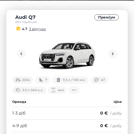
Audi Q7
Преміум
або подібний
4.7
3 відгуки
2024
7
11.5 л / 100 км.
АТ
3.0 л 340 к.с.
4х4
Оренда
Ціна
1-3 діб
0 €
/ добу
4-9 діб
0 €
/ добу