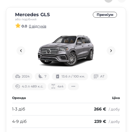
Mercedes GLS
Преміум
або подібний
0.0
0 відгуків
2024
7
13.6 л / 100 км.
АТ
4.0 л 489 к.с.
4х4
Оренда
Ціна
1-3 діб
266 €
/ добу
4-9 діб
239 €
/ добу