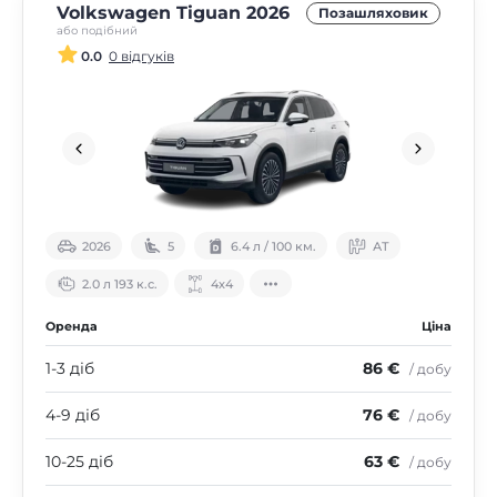
Volkswagen Tiguan 2026
Позашляховик
або подібний
0.0
0 відгуків
2026
5
6.4 л / 100 км.
АТ
2.0 л 193 к.с.
4х4
Оренда
Ціна
1-3 діб
86 €
/ добу
4-9 діб
76 €
/ добу
10-25 діб
63 €
/ добу