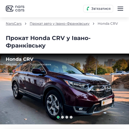
Зв'язатися
NarsCars
Прокат авто у Івано-Франківську
Honda CRV
Прокат Honda CRV у Івано-
Франківську
Honda CRV
або подібний | Позашляховик