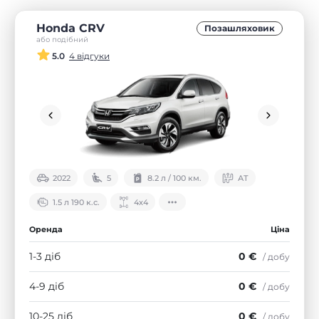
Honda CRV
Позашляховик
або подібний
5.0
4 відгуки
2022
5
8.2 л / 100 км.
АТ
1.5 л 190 к.с.
4х4
Оренда
Ціна
1-3 діб
0 €
/ добу
4-9 діб
0 €
/ добу
10-25 діб
0 €
/ добу