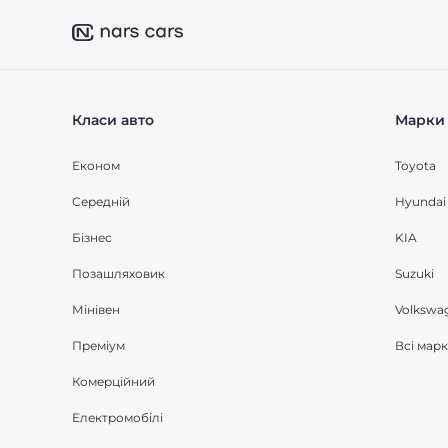
Класи авто
Марки 
Економ
Toyota
Середнiй
Hyundai
Бізнес
KIA
Позашляховик
Suzuki
Мінівен
Volkswa
Преміум
Всі мар
Комерційний
Електромобілі