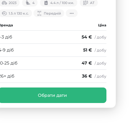
2023
4
4.4 л / 100 км.
АТ
1.5 л 130 к.с.
Передній
Оренда
Ціна
1-3 діб
54 €
/ добу
4-9 діб
51 €
/ добу
10-25 діб
47 €
/ добу
26+ діб
36 €
/ добу
Обрати дати