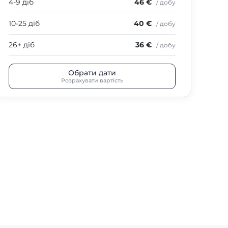
4-9 діб
46 €
4-9
/ добу
10-25 діб
40 €
10-
/ добу
26+ діб
36 €
26+
/ добу
Обрати дати
Розрахувати вартість