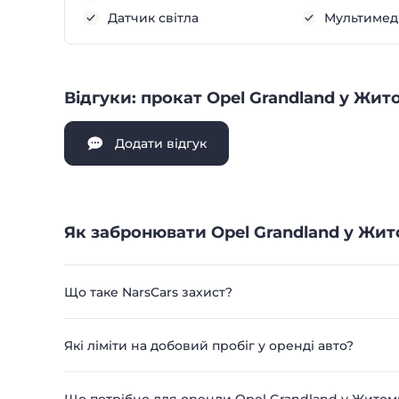
Датчик світла
Мультимеді
Відгуки: прокат Opel Grandland у Жит
Додати відгук
Як забронювати Opel Grandland у Жит
Що таке NarsCars захист?
Які ліміти на добовий пробіг у оренді авто?