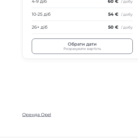
4-9 діб
60 €
/ добу
10-25 діб
54 €
/ добу
26+ діб
50 €
/ добу
Обрати дати
Розрахувати вартість
Оренда Opel