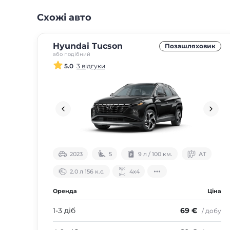
Схожі авто
Hyundai Tucson
Позашляховик
або подібний
5.0
3 відгуки
2023
5
9 л / 100 км.
АТ
2.0 л 156 к.с.
4х4
Оренда
Ціна
1-3 діб
69 €
/ добу