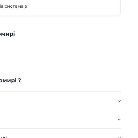
а система з
омирі
омирі ?