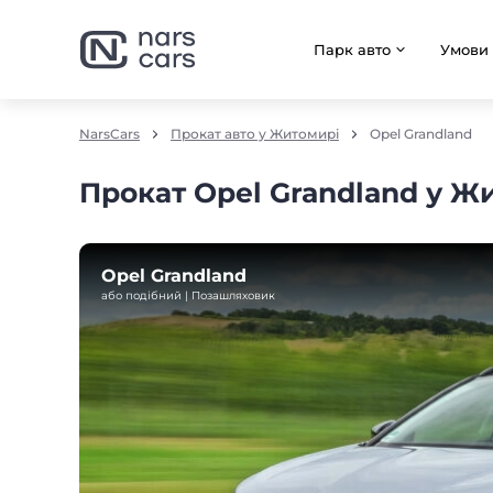
Парк авто
Умови
NarsCars
Прокат авто у Житомирі
Opel Grandland
Прокат Opel Grandland у Ж
Opel Grandland
або подібний | Позашляховик