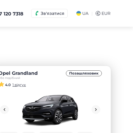
|
Зв'язатися
UA
€
EUR
7 120 7318
Opel Grandland
Позашляховик
або подібний
4.0
1 відгук