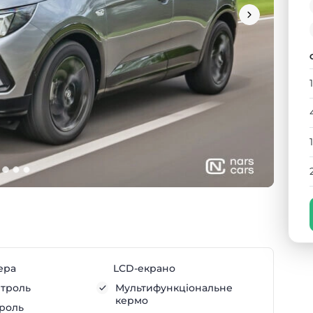
ера
LCD-екрано
нтроль
Мультифункціональне
кермо
троль