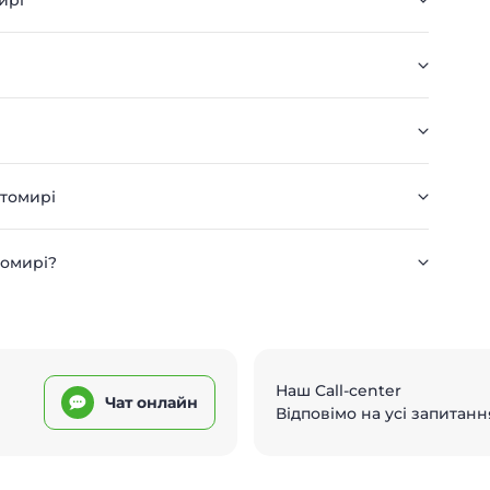
ирі
итомирі
томирі?
Наш Call-center
Чат онлайн
Відповімо на усі запитанн