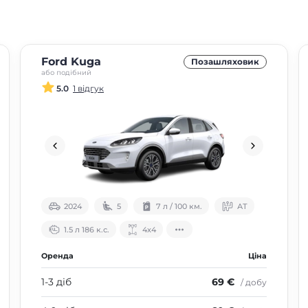
Ford Kuga
Позашляховик
або подібний
5.0
1 відгук
2024
5
7 л / 100 км.
АТ
1.5 л 186 к.с.
4х4
Оренда
Ціна
1-3 діб
69 €
/ добу