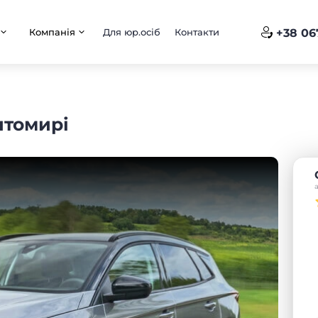
Компанія
Для юр.осіб
Контакти
+38 06
итомирі