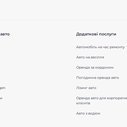
авто
Додаткові послуги
Автомобіль на час ремонту
Авто на весілля
Оренда за кордоном
Погодинна оренда авто
gen
Лізинг авто
ки
Оренда авто для корпорати
клієнтів
Авто з водієм