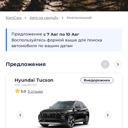
NarsCars
Авто на свадьбу
Хмельницкий
Предложение
с 7
авг
по 10
авг
Воспользуйтесь формой выше для поиска
автомобиля по вашим датам
Предложения
Hyundai Tucson
Внедорожник
или подобный
5.0
3 отзыва