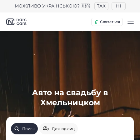
МОЖЛИВО УКРАЇНСЬКОЮ? 🇺🇦
ТАК
НІ
Связаться
Авто на свадьбу в
Хмельницком
Поиск
Для юр.лиц