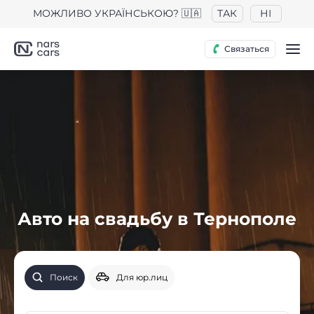
МОЖЛИВО УКРАЇНСЬКОЮ? 🇺🇦
ТАК
НІ
Связаться
Авто на свадьбу в Тернополе
Поиск
Для юр.лиц