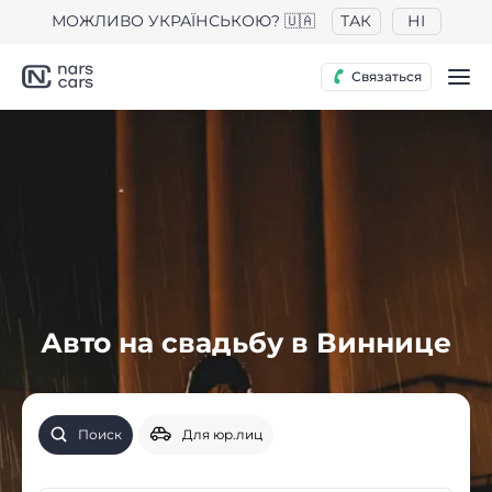
МОЖЛИВО УКРАЇНСЬКОЮ? 🇺🇦
ТАК
НІ
Связаться
Авто на свадьбу в Виннице
Поиск
Для юр.лиц