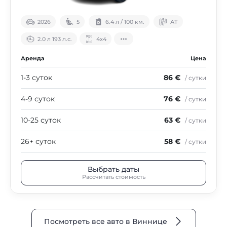
2026
5
6.4 л / 100 км.
АТ
2.0 л 193 л.с.
4х4
Аренда
Цена
1-3 суток
86 €
/ сутки
4-9 суток
76 €
/ сутки
10-25 суток
63 €
/ сутки
26+ суток
58 €
/ сутки
Выбрать даты
Рассчитать стоимость
Посмотреть все авто в Виннице