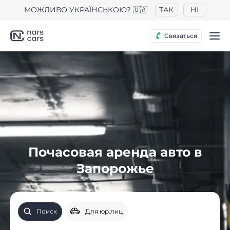
МОЖЛИВО УКРАЇНСЬКОЮ? 🇺🇦
ТАК
НІ
Связаться
Почасовая аренда авто в
Запорожье
Поиск
Для юр.лиц