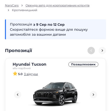
NarsCars
Оренда авто для корпоративних клієнтів
Кропивницький
Пропозиція
з 9
сер
по 12
сер
Скористайтеся формою вище для пошуку
автомобіля за вашими датами
Пропозиції
Hyundai Tucson
Позашляховик
або подібний
5.0
3 відгуки