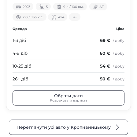
2023
5
9 л / 100 км.
АТ
2.0 л 156 к.с.
4х4
Оренда
Ціна
1-3 діб
69 €
/ добу
4-9 діб
60 €
/ добу
10-25 діб
54 €
/ добу
26+ діб
50 €
/ добу
Обрати дати
Розрахувати вартість
Переглянути усі авто у Кропивницькому