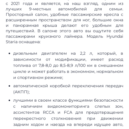
с 2021 года и является, на наш взгляд, одним из
лучших 9-местных автомобилей для семьи.
Просторный салон, удобные пассажирские кресла с
расширенным пространством для ног, большие окна
и панорамная крыша делают его удобным для
путешествий. В салоне этого авто вы ощутите себя
пассажирами круизного лайнера. Модель Hyundai
Staria оснащена:
дизельным двигателем на 2,2 л, который, в
зависимости от модификации, имеет расход
топлива от 7,8-8,0 до 8,5-8,9 л/100 км в смешанном
цикле и может работать в экономном, нормальном
и спортивном режиме;
автоматической коробкой переключения передач
(АКПП);
лучшими в своем классе функциями безопасности
с наличием видеомониторинга слепых зон,
ассистентов RCCA и FCA для предотвращения
перекрестного столкновения при движении
задним ходом и наезда на впереди идущее авто,