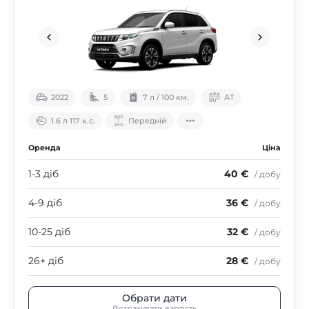
2022
5
7 л / 100 км.
АТ
1.6 л 117 к.с.
Передній
Оренда
Ціна
1-3 діб
40 €
/ добу
4-9 діб
36 €
/ добу
10-25 діб
32 €
/ добу
26+ діб
28 €
/ добу
Обрати дати
Розрахувати вартість