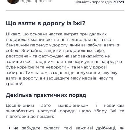
Відділ продажів
Кількість переглядів:
39729
Що взяти в дорогу із їжі?
Цікаво, що основна частка витрат при далеких
подорожах машиною, це не паливо для неї, а їжа -
банальний перекус у дорогу, який ви забули взяти з
собою. Звичайно, завдяки придорожнім кафе,
ресторанам та фаст-фудам на заправках ніхто не
залишиться голодним, але таке харчування навряд чи
буде корисним та недорогим, та й час у дорозі
забирає. Тим часом, заздалегідь подумавши, яку їжу
взяти в дорогу, ви заощадите масу нервів, часу та
грошей.
Декілька практичних порад
Досвідченим авто мандрівникам і новачкам
знадобляться наступні поради щодо збору їжі та
підготовки до поїздки:
не забудьте скласти такі важливі дрібниці, як