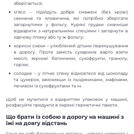
зберігається;
м'ясо – підійдуть добре смажені (без крові)
свинина та яловичина, які потрібно зберігати
загорнутими у фольгу. Курячі грудки смачніше
відварити з натуральними спеціями і загорнути в
харчову плівку або ту ж фольгу;
корисні снеки – улюблений дітьми перекушування
в дорогу. Проте замість сухариків варто взяти
мюслі, зернові батончики, сухофрукти, гранолу,
горіхи;
солодке – у літню спеку відмовтеся від шоколаду
та цукерок, замінивши їх льодяниками, мафінами,
печивом із сухофруктами та ін.
Щоб не мучитися з відкриттям упаковок у машині,
розфасуйте продукти в окремі герметичні пакети.
Що брати із собою в дорогу на машині з
їжі на довгу відстань
Сама по собі багатоденна поїздка – справа непроста і