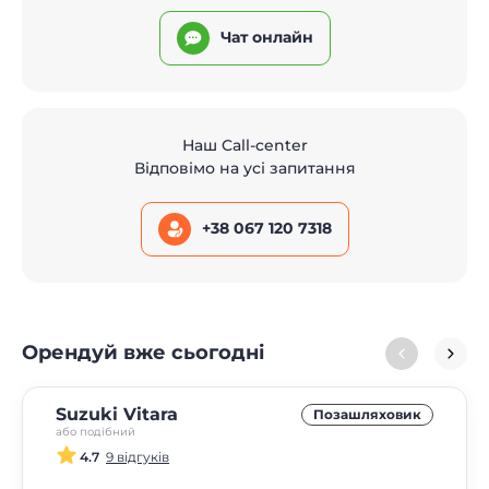
Чат онлайн
Наш Call-center
Відповімо на усі запитання
+38 067 120 7318
Орендуй вже сьогодні
Suzuki Vitara
Позашляховик
або подібний
4.7
9 відгуків