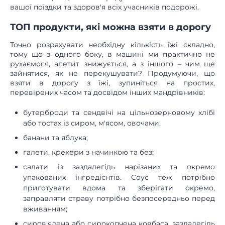
вашої поїздки та здоров'я всіх учасників подорожі.
ТОП продукти, які можна взяти в дорогу
Точно розрахувати необхідну кількість їжі складно,
тому що з одного боку, в машині ми практично не
рухаємося, апетит знижується, а з іншого – чим ще
зайнятися, як не перекушувати? Продумуючи, що
взяти в дорогу з їжі, зупиніться на простих,
перевірених часом та досвідом інших мандрівників:
бутерброди та сендвічі на цільнозерновому хлібі
або тостах із сиром, м'ясом, овочами;
банани та яблука;
галети, крекери з начинкою та без;
салати із заздалегідь нарізаних та окремо
упакованих інгредієнтів. Соус теж потрібно
приготувати вдома та зберігати окремо,
заправляти страву потрібно безпосередньо перед
вживанням;
сиров'ялена або сирокопчена ковбаса, заздалегідь