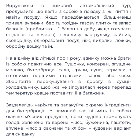
Вирушаючи в зимовий автомобільний тур,
продумайте, що взяти з собою в поїздку з їжі, пиття і
навіть посуду. Якщо передбачаються більш-менш
тривалі зупинки, беріть похідну газову плитку та запас
балонів (приблизно – 1 балон на добу, якщо готувати
сніданок та вечерю), невелику каструльку, чайник,
сковорідку, одноразовий посуд, ніж, виделки, ложки,
обробну дошку та ін.
На відміну від літньої пори року, взимку можна брати
із собою практично все. Тушонку, консерви, згущене
молоко, бутерброди, сало, крупи, супи, термоси з
готовими першими стравами, кавою або чаєм.
Зберігайте перекушування в дорогу в сумці-
холодильнику, щоб їжа не зіпсувалася через перепад
температур краще поставити її в багажник.
Заздалегідь наріжте та запакуйте окремо інгредієнти
для бутербродів. У зимовий час візьміть із собою
більше м'ясних продуктів, вони чудово втамовують
голод. Запечене та варене м'ясо, буженина, паштети,
в'ялене м'ясо з овочами та хлібом – чудовий варіант
для сніданку.