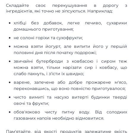
Складайте своє перекушування в дорогу з
інгредієнтів, які точно не зіпсуються. Наприклад:
хлібці без добавок, легке печиво, сухарики
домашнього приготування;
не солоні горіхи та сухофрукти;
можна взяти йогурт, але випити його у першій
половині дня після початку подорожі;
звичайні бутерброди з ковбасою і сиром теж
можна взяти, тільки нарізати сир і ковбасу, що
слабо пахнуть, і з'їсти їх швидко;
варене, запечене або добре прожарене м'ясо,
переконавшись, що воно повністю приготувалося;
чисто вимиті та насухо витерті будинки тверді
овочі та фрукти;
обов'язково чисту питну воду. Від солодких
газованих напоїв необхідно відмовитися.
Пам'ятайте, від якості продуктів залежатиме якість