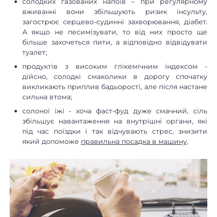
солодких газованих напоїв – при регулярному
вживанні вони збільшують ризик інсульту,
загострює серцево-судинні захворювання, діабет.
А якщо не песимізувати, то від них просто ще
більше захочеться пити, а відповідно відвідувати
туалет;
продуктів з високим глікемічним індексом -
дійсно, солодкі смаколики в дорогу спочатку
викликають приплив бадьорості, але після настане
сильна втома;
солоної їжі - хоча фаст-фуд дуже смачний, сіль
збільшує навантаження на внутрішні органи, які
під час поїздки і так відчувають стрес, знизити
який допоможе
правильна посадка в машину
.