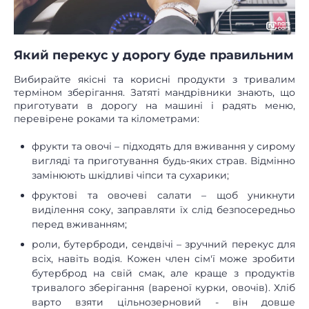
Який перекус у дорогу буде правильним
Вибирайте якісні та корисні продукти з тривалим
терміном зберігання. Затяті мандрівники знають, що
приготувати в дорогу на машині і радять меню,
перевірене роками та кілометрами:
фрукти та овочі – підходять для вживання у сирому
вигляді та приготування будь-яких страв. Відмінно
замінюють шкідливі чіпси та сухарики;
фруктові та овочеві салати – щоб уникнути
виділення соку, заправляти їх слід безпосередньо
перед вживанням;
роли, бутерброди, сендвічі – зручний перекус для
всіх, навіть водія. Кожен член сім'ї може зробити
бутерброд на свій смак, але краще з продуктів
тривалого зберігання (вареної курки, овочів). Хліб
варто взяти цільнозерновий - він довше