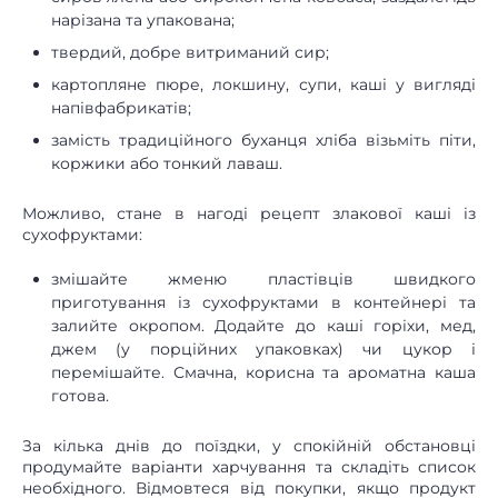
нарізана та упакована;
твердий, добре витриманий сир;
картопляне пюре, локшину, супи, каші у вигляді
напівфабрикатів;
замість традиційного буханця хліба візьміть піти,
коржики або тонкий лаваш.
Можливо, стане в нагоді рецепт злакової каші із
сухофруктами:
змішайте жменю пластівців швидкого
приготування із сухофруктами в контейнері та
залийте окропом. Додайте до каші горіхи, мед,
джем (у порційних упаковках) чи цукор і
перемішайте. Смачна, корисна та ароматна каша
готова.
За кілька днів до поїздки, у спокійній обстановці
продумайте варіанти харчування та складіть список
необхідного. Відмовтеся від покупки, якщо продукт