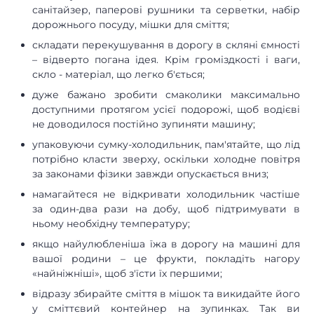
санітайзер, паперові рушники та серветки, набір
дорожнього посуду, мішки для сміття;
складати перекушування в дорогу в скляні ємності
– відверто погана ідея. Крім громіздкості і ваги,
скло - матеріал, що легко б'ється;
дуже бажано зробити смаколики максимально
доступними протягом усієї подорожі, щоб водієві
не доводилося постійно зупиняти машину;
упаковуючи сумку-холодильник, пам'ятайте, що лід
потрібно класти зверху, оскільки холодне повітря
за законами фізики завжди опускається вниз;
намагайтеся не відкривати холодильник частіше
за один-два рази на добу, щоб підтримувати в
ньому необхідну температуру;
якщо найулюбленіша їжа в дорогу на машині для
вашої родини – це фрукти, покладіть нагору
«найніжніші», щоб з'їсти їх першими;
відразу збирайте сміття в мішок та викидайте його
у сміттєвий контейнер на зупинках. Так ви