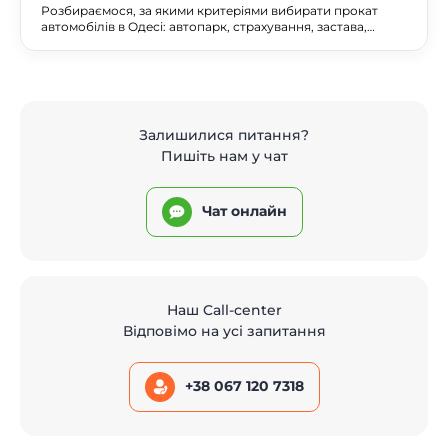
на що звернути увагу у 2026 році
Розбираємося, за якими критеріями вибирати прокат
автомобілів в Одесі: автопарк, страхування, застава,
доставка до моря та в аеропорт. Порівняння сервісів та
чеклист.
Залишилися питання?
Пишіть нам у чат
Чат онлайн
Наш Call-center
Відповімо на усі запитання
+38 067 120 7318