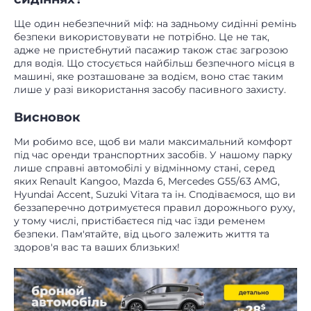
Ще один небезпечний міф: на задньому сидінні ремінь
безпеки використовувати не потрібно. Це не так,
адже не пристебнутий пасажир також стає загрозою
для водія. Що стосується найбільш безпечного місця в
машині, яке розташоване за водієм, воно стає таким
лише у разі використання засобу пасивного захисту.
Висновок
Ми робимо все, щоб ви мали максимальний комфорт
під час оренди транспортних засобів. У нашому парку
лише справні автомобілі у відмінному стані, серед
яких Renault Kangoo, Mazda 6, Mercedes G55/63 AMG,
Hyundai Accent, Suzuki Vitara та ін. Сподіваємося, що ви
беззаперечно дотримуєтеся правил дорожнього руху,
у тому числі, пристібаєтеся під час їзди ременем
безпеки. Пам'ятайте, від цього залежить життя та
здоров'я вас та ваших близьких!