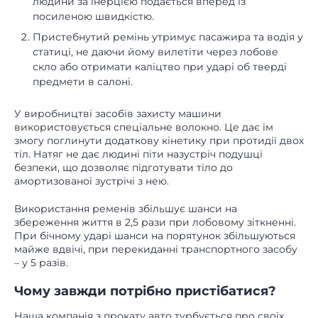
людини за інерцією подається вперед із
посиленою швидкістю.
Пристебнутий ремінь утримує пасажира та водія у
статиці, не даючи йому вилетіти через лобове
скло або отримати каліцтво при ударі об тверді
предмети в салоні.
У виробництві засобів захисту машини
використовується спеціальне волокно. Це дає їм
змогу поглинути додаткову кінетику при протидії двох
тіл. Натяг не дає людині піти назустріч подушці
безпеки, що дозволяє підготувати тіло до
амортизованої зустрічі з нею.
Використання ременів збільшує шанси на
збереження життя в 2,5 рази при лобовому зіткненні.
При бічному ударі шанси на порятунок збільшуються
майже вдвічі, при перекиданні транспортного засобу
– у 5 разів.
Чому завжди потрібно пристібатися?
Наша компанія з прокату авто турбується про своїх