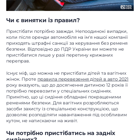
Чи є винятки із правил?
Пристібати потрібно завжди. Непоодинокі випадки,
коли після оренди автомобіля на ім'я нашої компанії
приходять штрафні санкції за керування без ременя
безпеки. Відповідно до ПДР України ви можете не
пристібатися лише у разі перетину крижаних
переправ.
Існує міф, що можна не пристібати дітей та вагітних
жінок. Проте
правила перевезення дітей в авто 2021
року вказують, що до досягнення дитиною 12 років її
потрібно перевозити у спеціальних сидіннях.
Примітно, що ці сидіння обладнані покращеними
ременями безпеки. Для вагітних розробляються
засоби захисту із спеціальною конструкцією, що
дозволяє розподіляти навантаження під особливим
кутом, не натискаючи на живіт.
Чи потрібно пристібатись на задніх
сидіннях?