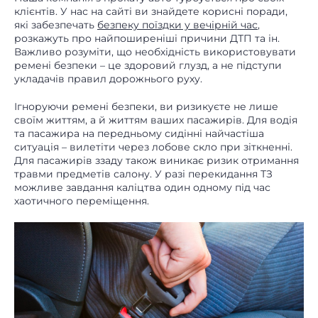
клієнтів. У нас на сайті ви знайдете корисні поради,
які забезпечать
безпеку поїздки у вечірній час
,
розкажуть про найпоширеніші причини ДТП та ін.
Важливо розуміти, що необхідність використовувати
ремені безпеки – це здоровий глузд, а не підступи
укладачів правил дорожнього руху.
Ігноруючи ремені безпеки, ви ризикуєте не лише
своїм життям, а й життям ваших пасажирів. Для водія
та пасажира на передньому сидінні найчастіша
ситуація – вилетіти через лобове скло при зіткненні.
Для пасажирів ззаду також виникає ризик отримання
травми предметів салону. У разі перекидання ТЗ
можливе завдання каліцтва один одному під час
хаотичного переміщення.