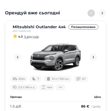
Орендуй вже сьогодні
Mitsubishi Outlander 4х4
Позашляховик
або подібний
4.0
5 відгуків
2024
7
10 л / 100 км.
АТ
2.5 л 184 к.с.
4х4
Оренда
Ціна
1-3 діб
86 €
/ добу