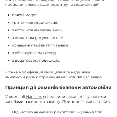
пройшли кілька стадій розвитку та модифікацій:
поясні моделі;
триточкові модифікації;
з котушковим механізмом;
з висотним регулюванням;
оснащені переднатягувачами;
з обмежувачем натягу;
з додатковою подушкою.
Кожна модифікація захищала все надійніше,
знижуючи ризик отримання каліцтв під час аварії.
Принцип дії ременів безпеки автомобіля
У компанії
Narscars
усі машини оснащені сучасними
засобами пасивного захисту. Принцип їхньої дії такий:
Під час зіткнення або різкого гальмування тіло