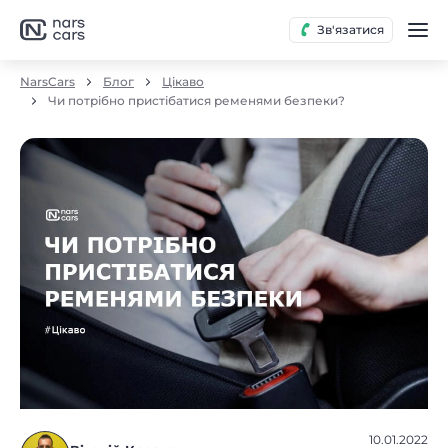
Зв'язатися
NarsCars
Блог
Цікаво
Чи потрібно пристібатися ременями безпеки?
10.01.2022