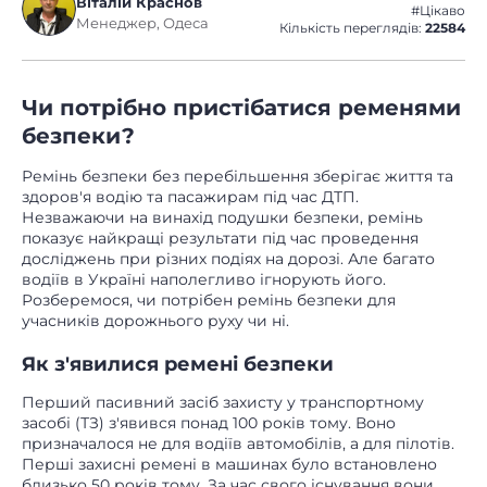
Віталій Краснов
#Цікаво
Менеджер, Одеса
Кількість переглядів:
22584
Чи потрібно пристібатися ременями
безпеки?
Ремінь безпеки без перебільшення зберігає життя та
здоров'я водію та пасажирам під час ДТП.
Незважаючи на винахід подушки безпеки, ремінь
показує найкращі результати під час проведення
досліджень при різних подіях на дорозі. Але багато
водіїв в Україні наполегливо ігнорують його.
Розберемося, чи потрібен ремінь безпеки для
учасників дорожнього руху чи ні.
Як з'явилися ремені безпеки
Перший пасивний засіб захисту у транспортному
засобі (ТЗ) з'явився понад 100 років тому. Воно
призначалося не для водіїв автомобілів, а для пілотів.
Перші захисні ремені в машинах було встановлено
близько 50 років тому. За час свого існування вони